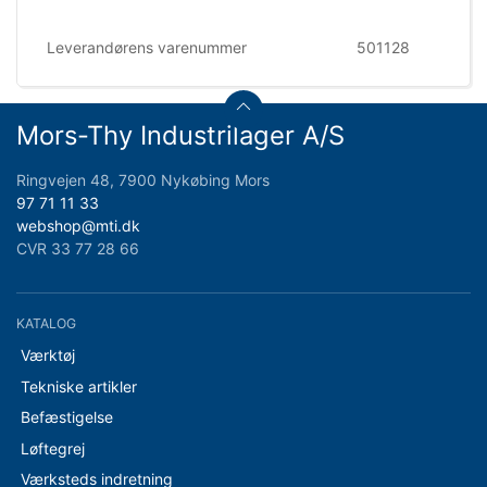
Leverandørens varenummer
501128
Mors-Thy Industrilager A/S
Ringvejen 48, 7900 Nykøbing Mors
97 71 11 33
webshop@mti.dk
CVR 33 77 28 66
KATALOG
Værktøj
Tekniske artikler
Befæstigelse
Løftegrej
Værksteds indretning