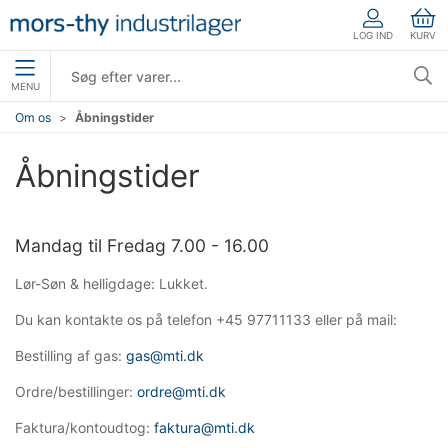
LOG IND
KURV
MENU
Om os
Åbningstider
Åbningstider
Mandag til Fredag 7.00 - 16.00
Lør-Søn & helligdage: Lukket.
Du kan kontakte os på telefon +45 97711133 eller på mail:
Bestilling af gas:
gas@mti.dk
Ordre/bestillinger:
ordre@mti.dk
Faktura/kontoudtog:
faktura@mti.dk