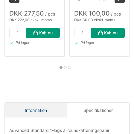
DKK 277,50
DKK 100,00
/ pcs
/ pcs
DKK 222,00 ekskl. moms
DKK 80,00 ekskl. moms
Køb nu
Køb nu
På lager
På lager
Information
Specifikationer
Advanced Standard 1-lags allround-aftørringspapir