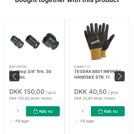
BATO19130
EJ8801-11
Krafttop 3/4" firk. 30
TEGERA 8801 INFINITY
mm 6kt.
HANDSKE STR. 11
DKK 150,00
DKK 40,50
/ pcs
/ pcs
DKK 120,00 ekskl. moms
DKK 32,40 ekskl. moms
Køb nu
Køb nu
På lager
På lager