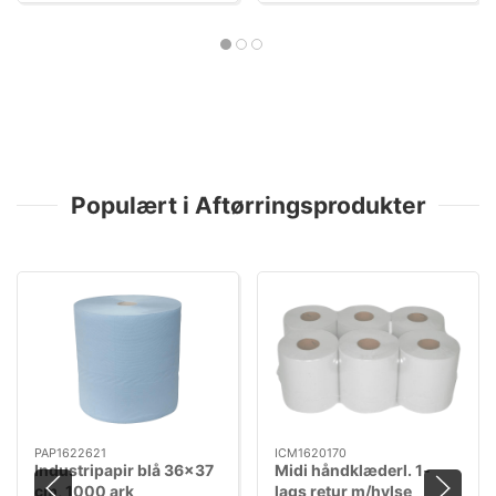
Populært i Aftørringsprodukter
PAP1622621
ICM1620170
Industripapir blå 36×37
Midi håndklæderl. 1-
cm, 1000 ark
lags retur m/hylse