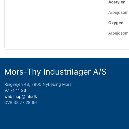
Acetylen
Arbejdsomr
Oxygen
Arbejdsomr
Mors-Thy Industrilager A/S
Ringvejen 48, 7900 Nykøbing Mors
97 71 11 33
webshop@mti.dk
CVR 33 77 28 66