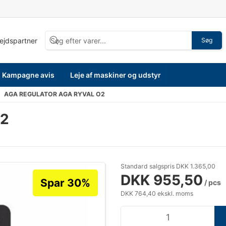
bejdspartner
Søg
Kampagne avis
Leje af maskiner og udstyr
AGA REGULATOR AGA RYVAL O2
O2
Standard salgspris DKK 1.365,00
DKK 955,50
Spar 30%
/ pcs
DKK 764,40 ekskl. moms