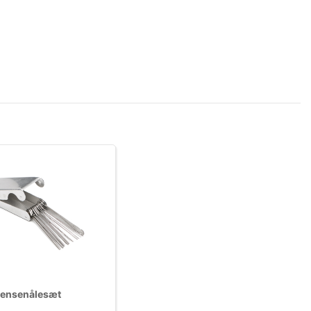
rensenålesæt