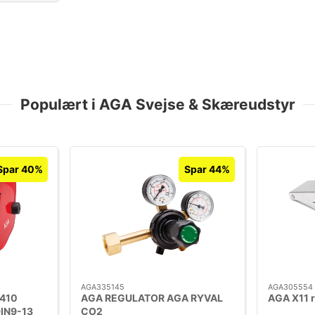
Populært i AGA Svejse & Skæreudstyr
Spar 40%
Spar 44%
AGA335145
AGA305554
E410
AGA REGULATOR AGA RYVAL
AGA X11 
DIN9-13
CO2