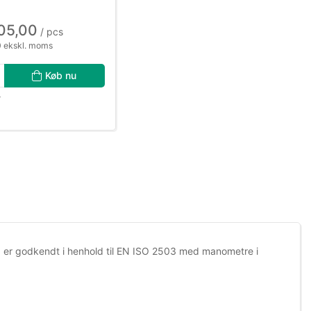
05,00
/ pcs
 ekskl. moms
Køb nu
r
og er godkendt i henhold til EN ISO 2503 med manometre i