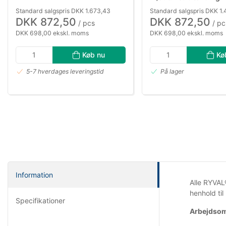
Standard salgspris DKK 1.673,43
Standard salgspris DKK 1.
DKK 872,50
DKK 872,50
/ pcs
/ pc
DKK 698,00 ekskl. moms
DKK 698,00 ekskl. moms
Køb nu
Kø
5-7 hverdages leveringstid
På lager
Information
Alle RYVAL
henhold til
Specifikationer
Arbejdso