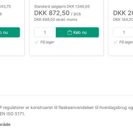
443,75
Standard salgspris DKK 1.546,65
DKK 872,50
DKK 2
s
/ pcs
DKK 698,00 ekskl. moms
DKK 164,00
b nu
Køb nu
På lager
På lage
® regulatorer er konstrueret til flaskeanvendelser til hverdagsbrug 
 EN ISO 5171.
mråde