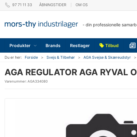
97 71 11 33
ÅBNINGSTIDER
OM OS
- din professionelle samar
Produkter
Brands
Restlager
Tilbud
Du er her:
Forside
Svejs & Tilbehør
AGA Svejse & Skæreudstyr
AGA REGULATOR AGA RYVAL 
Varenummer:
AGA334080