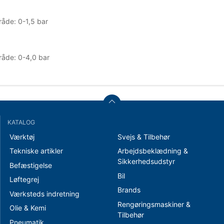
åde: 0-1,5 bar
åde: 0-4,0 bar
KATALOG
Værktøj
Svejs & Tilbehør
Tekniske artikler
Arbejdsbeklædning &
Sikkerhedsudstyr
Befæstigelse
Bil
Løftegrej
Brands
Værksteds indretning
Rengøringsmaskiner &
Olie & Kemi
Tilbehør
Pneumatik