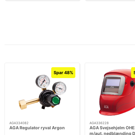
Spar 48%
AGA334082
AGA336228
AGA Regulator ryval Argon
AGA Svejsehjelm OH
m/aut. nedblænding 