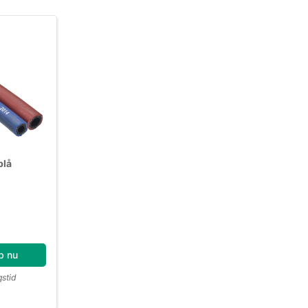
blå
b nu
gstid