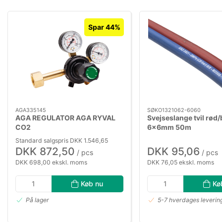
Spar 44%
AGA335145
SØKO1321062-6060
AGA REGULATOR AGA RYVAL
Svejseslange tvil rød/
CO2
6×6mm 50m
Standard salgspris DKK 1.546,65
DKK 872,50
DKK 95,06
/ pcs
/ pcs
DKK 698,00 ekskl. moms
DKK 76,05 ekskl. moms
Køb nu
Kø
På lager
5-7 hverdages leverin