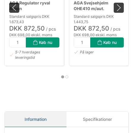
AGA Regulator ryval
AGA Svejsehjelm
Argon
OHE410 m/aut.
nedblænding DIN9-13
Standard salgspris DKK
Standard salgspris DKK
1.673,43
1.443,75
DKK 872,50
DKK 872,50
/ pcs
/ pcs
DKK 698,00 ekskl. moms
DKK 698,00 ekskl. moms
Køb nu
Køb nu
5-7 hverdages
På lager
leveringstid
Information
Specifikationer