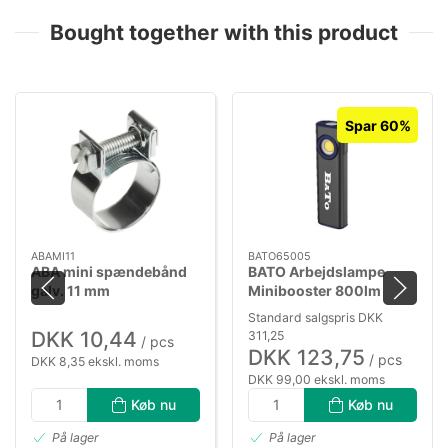
Bought together with this product
Spar 60%
ABAMI11
BATO65005
ABA mini spændebånd
BATO Arbejdslampe
galv. 11 mm
Minibooster 800lm
genopl.
Standard salgspris DKK
DKK 10,44
311,25
/ pcs
DKK 123,75
/ pcs
DKK 8,35 ekskl. moms
DKK 99,00 ekskl. moms
Køb nu
Køb nu
På lager
På lager