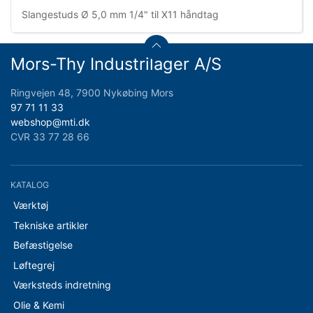
Slangestuds Ø 5,0 mm 1/4" til X11 håndtag
Mors-Thy Industrilager A/S
Ringvejen 48, 7900 Nykøbing Mors
97 71 11 33
webshop@mti.dk
CVR 33 77 28 66
KATALOG
Værktøj
Tekniske artikler
Befæstigelse
Løftegrej
Værksteds indretning
Olie & Kemi