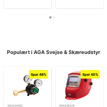
Populært i AGA Svejse & Skæreudstyr
Spar 48%
Spar 40%
AGA334082
AGA336228