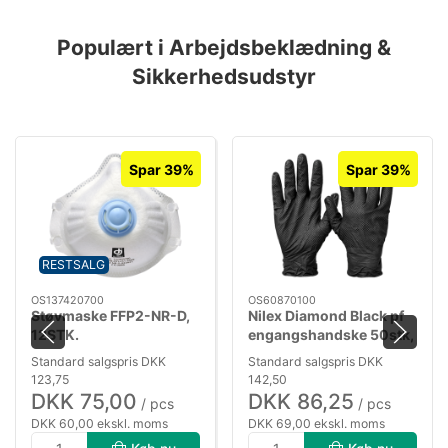
Populært i Arbejdsbeklædning &
Sikkerhedsudstyr
Spar 39%
Spar 39%
RESTSALG
OS137420700
OS60870100
Støvmaske FFP2-NR-D,
Nilex Diamond Black pf
12STK.
engangshandske 50stk,
st.10
Standard salgspris DKK
Standard salgspris DKK
123,75
142,50
DKK 75,00
DKK 86,25
/ pcs
/ pcs
DKK 60,00 ekskl. moms
DKK 69,00 ekskl. moms