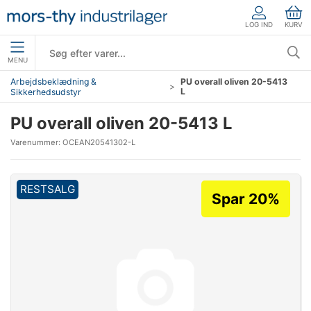
LOG IND
KURV
MENU
Arbejdsbeklædning &
PU overall oliven 20-5413
L
Sikkerhedsudstyr
PU overall oliven 20-5413 L
Varenummer:
OCEAN20541302-L
RESTSALG
Spar 20%