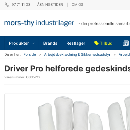
97 71 11 33
ÅBNINGSTIDER
OM OS
- din professionelle samar
Produkter
Brands
Restlager
Tilbud
Du er her:
Forside
Arbejdsbeklædning & Sikkerhedsudstyr
Arbej
Driver Pro helforede gedeskin
Varenummer:
OS35212