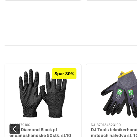
Spar 39%
OS60870100
DJ1370134823100
Nilex Diamond Black pf
DJ Tools teknikerhan
engangshandske 50stk, st.10
m/touch halvdyp st. 1