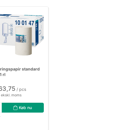
rringspapir standard
1 rl
63,75
/ pcs
 ekskl. moms
Køb nu
r