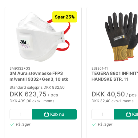
Spar 25%
3M9332+G3
EJ8801-11
3M Aura støvmaske FFP3
TEGERA 8801 INFINIT
m/ventil 9332+Gen3, 10 stk
HANDSKE STR. 11
Standard salgspris DKK 832,50
DKK 623,75
DKK 40,50
/ pcs
/ pcs
DKK 499,00 ekskl. moms
DKK 32,40 ekskl. moms
Køb nu
Kø
På lager
På lager