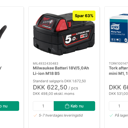
Spar 63%
MIL4932430483
TORK100147
Y
Milwaukee Batteri 18V/5,0Ah
Tork aftø
Li-ion M18 B5
mini M1, 1
Standard salgspris DKK 1.672,50
DKK 622,50
DKK 6
/ pcs
DKK 498,00 ekskl. moms
DKK 531,00
b nu
Køb nu
5-7 hverdages leveringstid
På lage