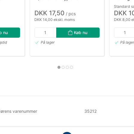
Standard sa
DKK 17,50
DKK 1
/ pcs
DKK 14,00 ekskl. moms
DKK 8,00 e
b nu
Køb nu
gstid
På lager
På lage
dørens varenummer
35212