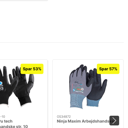
Spar 53%
Spar 57%
-10
OS34872
Pu tech
Ninja Maxim Arbejdshandske
andske str. 10