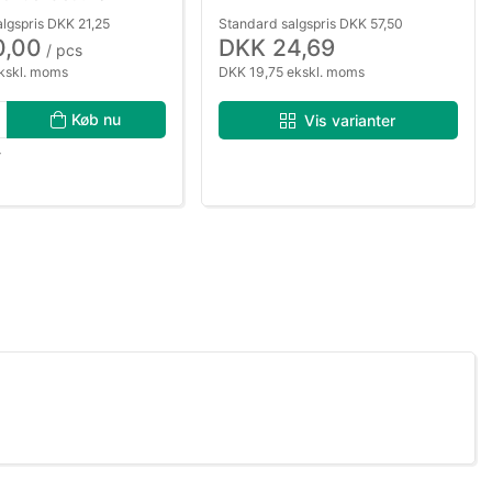
lgspris DKK 21,25
Standard salgspris DKK 57,50
0,00
DKK 24,69
/ pcs
kskl. moms
DKK 19,75 ekskl. moms
Køb nu
Vis varianter
r