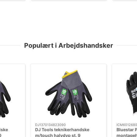
Populært i Arbejdshandsker
DJ1370134823090
ICM6012680
dske
DJ Tools teknikerhandske
Bluestar 
0
m/touch halvdyp st. 9
montageh