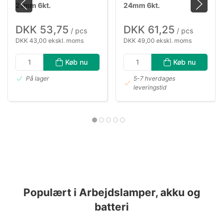
21mm 6kt.
24mm 6kt.
DKK 53,75
DKK 61,25
/ pcs
/ pcs
DKK 43,00 ekskl. moms
DKK 49,00 ekskl. moms
Køb nu
Køb nu
På lager
5-7 hverdages
leveringstid
Populært i Arbejdslamper, akku og
batteri