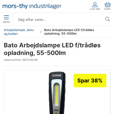
LOG IND
KURV
MENU
Arbejdslamper, akku
Bato Arbejdslampe LED f/trådløs
opladning, 55-500lm
og batteri
Bato Arbejdslampe LED f/trådløs
opladning, 55-500lm
Varenummer:
BATO6546
Spar 38%