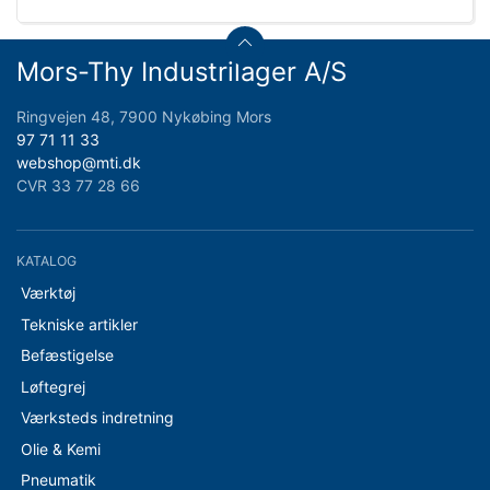
Mors-Thy Industrilager A/S
Ringvejen 48, 7900 Nykøbing Mors
97 71 11 33
webshop@mti.dk
CVR 33 77 28 66
KATALOG
Værktøj
Tekniske artikler
Befæstigelse
Løftegrej
Værksteds indretning
Olie & Kemi
Pneumatik