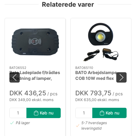
Relaterede varer
BATO6552
BATO65110
Bato Ladeplade f/trådløs
BATO Arbejdslampe
opladning af lamper,
COB 10W med flex
enkelt
magnetfod.
DKK 436,25
DKK 793,75
/ pcs
/ pcs
DKK 349,00 ekskl. moms
DKK 635,00 ekskl. moms
Køb nu
Køb nu
På lager
5-7 hverdages
leveringstid