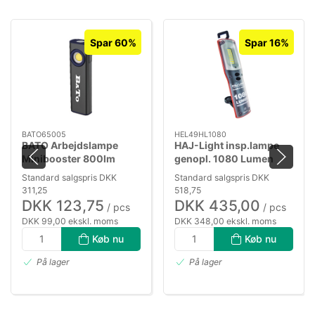
Spar 60%
Spar 16%
BATO65005
HEL49HL1080
BATO Arbejdslampe
HAJ-Light insp.lampe
Minibooster 800lm
genopl. 1080 Lumen
genopl.
Standard salgspris DKK
Standard salgspris DKK
311,25
518,75
DKK 123,75
DKK 435,00
/ pcs
/ pcs
DKK 99,00 ekskl. moms
DKK 348,00 ekskl. moms
Køb nu
Køb nu
På lager
På lager