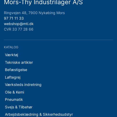
Mors-Thy Industrilager A/S
Ringvejen 48, 7900 Nykøbing Mors
97 71 11 33
webshop@mti.dk
CVR 33 77 28 66
KATALOG
Værktøj
Tekniske artikler
Befæstigelse
Løftegrej
Værksteds indretning
Olie & Kemi
Pneumatik
Svejs & Tilbehør
Arbejdsbeklædning & Sikkerhedsudstyr