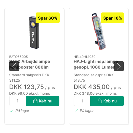
Spar 60%
Spar 16%
BATO65005
HEL49HL1080
BATO Arbejdslampe
HAJ-Light insp.lampe
Minibooster 800lm
genopl. 1080 Lumen
genopl.
Standard salgspris DKK
Standard salgspris DKK
311,25
518,75
DKK 123,75
DKK 435,00
/ pcs
/ pcs
DKK 99,00 ekskl. moms
DKK 348,00 ekskl. moms
Køb nu
Køb nu
På lager
På lager