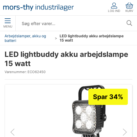
LOG IND
KURV
MENU
Arbejdslamper, akku og
LED lightbuddy akku arbejdslampe
15 watt
batteri
LED lightbuddy akku arbejdslampe
15 watt
Varenummer:
ECO62450
Spar 34%