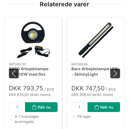
Relaterede varer
BATO65110
BATO6538
BATO Arbejdslampe
Baro Arbejdslampe LED
COB 10W med flex
- SkinnyLight
magnetfod.
DKK 793,75
DKK 747,50
/ pcs
/ pcs
DKK 635,00 ekskl. moms
DKK 598,00 ekskl. moms
Køb nu
Køb nu
5-7 hverdages
På lager
leveringstid