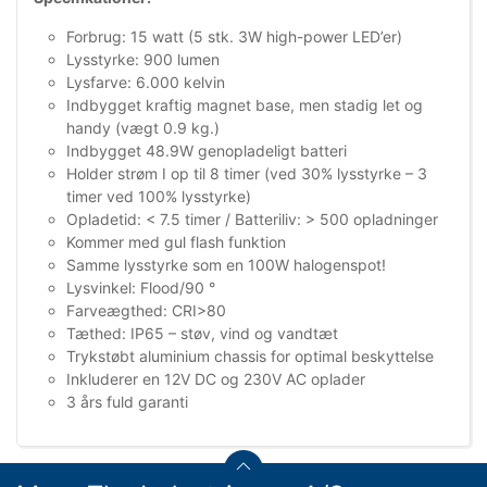
Forbrug: 15 watt (5 stk. 3W high-power LED’er)
Lysstyrke: 900 lumen
Lysfarve: 6.000 kelvin
Indbygget kraftig magnet base, men stadig let og
handy (vægt 0.9 kg.)
Indbygget 48.9W genopladeligt batteri
Holder strøm I op til 8 timer (ved 30% lysstyrke – 3
timer ved 100% lysstyrke)
Opladetid: < 7.5 timer / Batteriliv: > 500 opladninger
Kommer med gul flash funktion
Samme lysstyrke som en 100W halogenspot!
Lysvinkel: Flood/90 °
Farveægthed: CRI>80
Tæthed: IP65 – støv, vind og vandtæt
Trykstøbt aluminium chassis for optimal beskyttelse
Inkluderer en 12V DC og 230V AC oplader
3 års fuld garanti