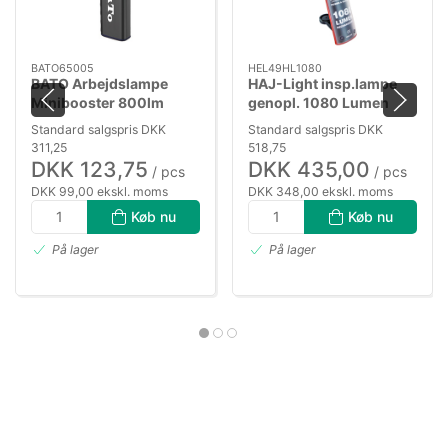
BATO65005
HEL49HL1080
BATO Arbejdslampe
HAJ-Light insp.lampe
Minibooster 800lm
genopl. 1080 Lumen
genopl.
Standard salgspris DKK
Standard salgspris DKK
311,25
518,75
DKK 123,75
DKK 435,00
/ pcs
/ pcs
DKK 99,00 ekskl. moms
DKK 348,00 ekskl. moms
Køb nu
Køb nu
På lager
På lager