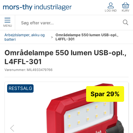
LOG IND
KURV
MENU
Arbejdslamper, akku og
Områdelampe 550 lumen USB-opl.,
L4FFL-301
batteri
Områdelampe 550 lumen USB-opl.,
L4FFL-301
Varenummer:
MIL4933479766
RESTSALG
Spar 29%