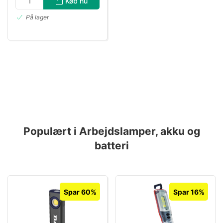
Køb nu
På lager
Populært i Arbejdslamper, akku og
batteri
Spar 60%
Spar 16%