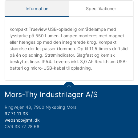
Information
Specifikationer
Kompakt Trueview USB-opladelig områdelampe med
lysstyrke på 550 Lumen. Lampen monteres med magnet
eller hænges op med den integrerede krog. Kompakt
størrelse der let passer i lommen. Op til 11,5 timers driftstid
på én opladning. Strømindikator. Slagfast og kemisk
beskyttet linse. IP54. Leveres inkl. 3,0 Ah Redlithium USB-
batteri og micro-USB-kabel til opladning.
Mors-Thy Industrilager A/S
Ringvejen 48, 7900 Nykøbing Mors
97 71 11 33
webshop@mti.dk
CVR 33 77 28 66