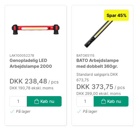
Spar 45%
LAK100052278
BATO65115
Genopladelig LED
BATO Arbejdslampe
Arbejdslampe 2000
med dobbelt 360gr.
lumen m/magneter
Magnet. 80-1200
Standard salgspris DKK
Lumen. Opladelig.
DKK 238,48
673,75
/ pcs
DKK 373,75
/ pcs
DKK 190,78 ekskl. moms
DKK 299,00 ekskl. moms
Køb nu
Køb nu
På lager
På lager