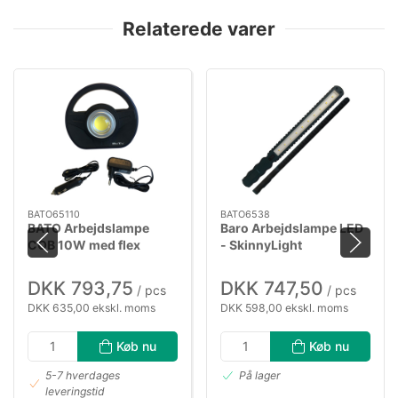
Relaterede varer
BATO65110
BATO6538
BATO Arbejdslampe
Baro Arbejdslampe LED
COB 10W med flex
- SkinnyLight
magnetfod.
DKK 793,75
DKK 747,50
/ pcs
/ pcs
DKK 635,00 ekskl. moms
DKK 598,00 ekskl. moms
Køb nu
Køb nu
5-7 hverdages
På lager
leveringstid