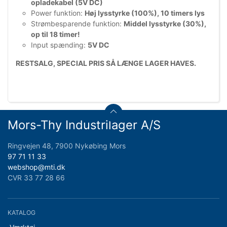
opladekabel (5V DC)
Power funktion:
Høj lysstyrke (100%), 10 timers lys
Strømbesparende funktion:
Middel lysstyrke (30%),
op til 18 timer!
Input spænding:
5V DC
RESTSALG, SPECIAL PRIS SÅ LÆNGE LAGER HAVES.
Mors-Thy Industrilager A/S
Ringvejen 48, 7900 Nykøbing Mors
97 71 11 33
webshop@mti.dk
CVR 33 77 28 66
KATALOG