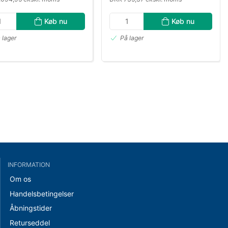
Køb nu
Køb nu
 lager
På lager
INFORMATION
Om os
Handelsbetingelser
Åbningstider
Returseddel