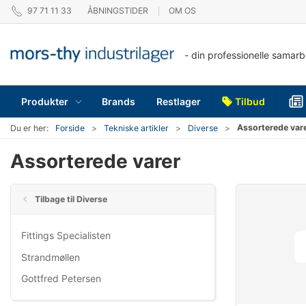
97 71 11 33
ÅBNINGSTIDER
OM OS
- din professionelle samar
Produkter
Brands
Restlager
Tilbud
Assorterede var
Du er her:
Forside
Tekniske artikler
Diverse
Assorterede varer
Tilbage til Diverse
Fittings Specialisten
Strandmøllen
Gottfred Petersen