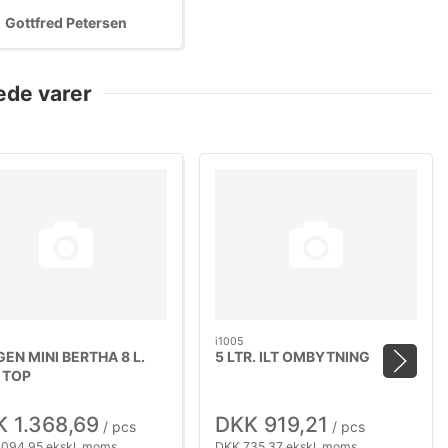
Gottfred Petersen
ede varer
i1005
EN MINI BERTHA 8 L.
5 LTR. ILT OMBYTNING
 TOP
 1.368,69
DKK 919,21
/ pcs
/ pcs
.094,95 ekskl. moms
DKK 735,37 ekskl. moms