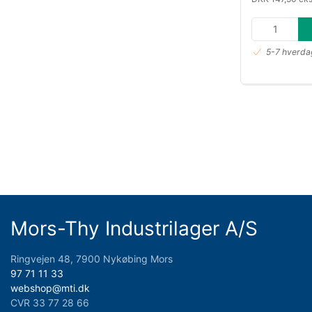
5-7 hverdag
Mors-Thy Industrilager A/S
Ringvejen 48, 7900 Nykøbing Mors
97 71 11 33
webshop@mti.dk
CVR 33 77 28 66