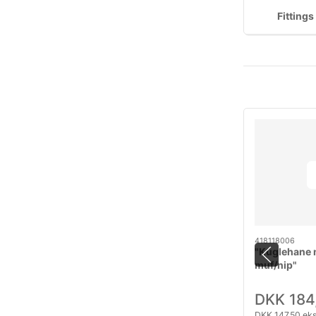
Fittings
418118006
"Kuglehane 
muf/nip"
DKK 184
DKK 147,50 ek