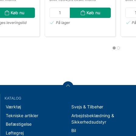
Køb nu
Køb nu
es leveringstid
På lager
På
KATALOG
Værktøj
Svejs & Tilbehør
Tekniske artikler
Arbejdsbeklædning &
Sikkerhedsudstyr
Befæstigelse
Bil
Løftegrej