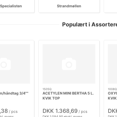
 Specialisten
Strandmøllen
Populært i Assorter
1505Q
1008Q
m/håndtag 3/4""
ACETYLEN MINI BERTHA 5 L.
OXYG
KVIK TOP
KVIK
,38
DKK 1.368,69
DKK
/ pcs
/ pcs
skl. moms
DKK 1.094,95 ekskl. moms
DKK 1