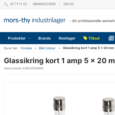
97 71 11 33
ÅBNINGSTIDER
OM OS
- din professionelle samar
Produkter
Brands
Restlager
Tilbud
Glassikring kort 1 amp 5 x 20 mm
Du er her:
Forside
Båd Udstyr
Glassikring kort 1 amp 5 x 20 
Varenummer:
ENG24000806