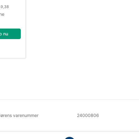
49,38
ne
b nu
dørens varenummer
24000806