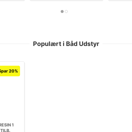
Populært i Båd Udstyr
Spar 20%
ESIN 1
TILB.