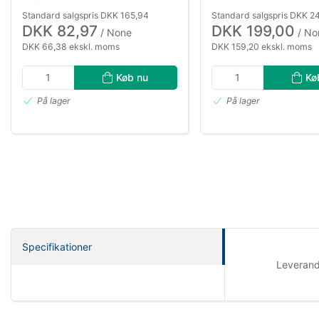
Standard salgspris DKK 165,94
Standard salgspris DKK 2
DKK 82,97
DKK 199,00
/ None
/ No
DKK 66,38 ekskl. moms
DKK 159,20 ekskl. moms
Køb nu
Kø
På lager
På lager
Specifikationer
Leveran