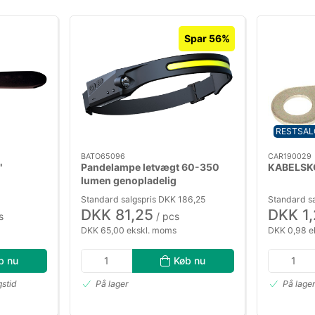
Spar 56%
RESTSAL
BATO65096
CAR190029
"
Pandelampe letvægt 60-350
KABELSK
lumen genopladelig
Standard salgspris DKK 186,25
Standard sa
DKK 81,25
DKK 1
s
/ pcs
DKK 65,00 ekskl. moms
DKK 0,98 e
b nu
Køb nu
gstid
På lager
På lage