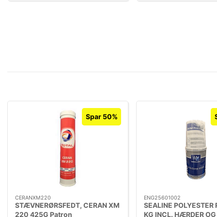
Spar 50%
CERANXM220
ENG25601002
STÆVNERØRSFEDT, CERAN XM
SEALINE POLYESTER R
220 425G Patron
KG INCL. HÆRDER OG 