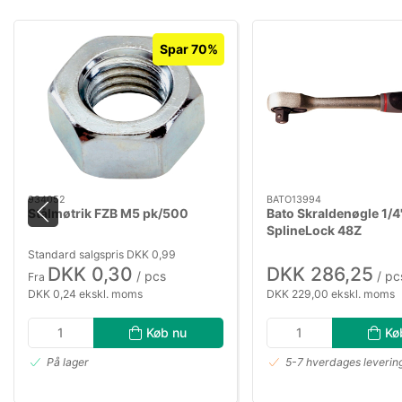
Spar 70%
934052
BATO13994
Stålmøtrik FZB M5 pk/500
Bato Skraldenøgle 1/4
SplineLock 48Z
Standard salgspris DKK 0,99
DKK 0,30
DKK 286,25
/ pcs
/ pc
Fra
DKK 0,24 ekskl. moms
DKK 229,00 ekskl. moms
Køb nu
Kø
På lager
5-7 hverdages leverin