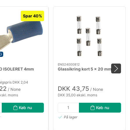
Spar 40%
G
ENG24000812
O ISOLERET 4mm
Glassikring kort 5 x 20 mm
lgspris DKK 2,04
,22
DKK 43,75
/ None
/ None
kskl. moms
DKK 35,00 ekskl. moms
Køb nu
Køb nu
r
På lager