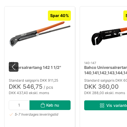
Spar 40%
142
140-147
Universalrørtang 142 1 1/2"
Bahco Universalrørta
140,141,142,143,144,1
Standard salgspris DKK 911,25
Standard salgspris DKK 6
DKK 546,75
DKK 360,00
/ pcs
DKK 437,40 ekskl. moms
DKK 288,00 ekskl. moms
Køb nu
Vis variant
5-7 hverdages leveringstid