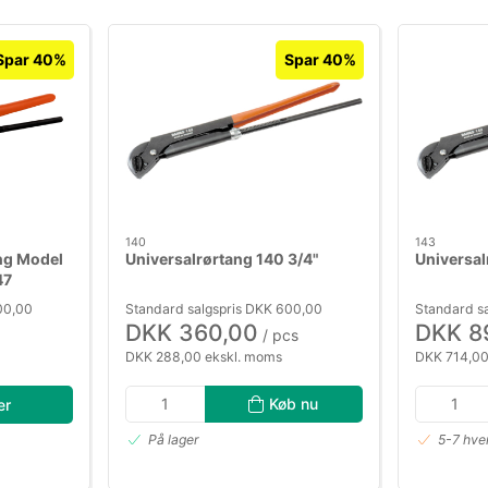
Spar 40%
Spar 40%
140
143
ng Model
Universalrørtang 140 3/4"
Universal
47
00,00
Standard salgspris DKK 600,00
Standard sa
DKK 360,00
DKK 8
/ pcs
DKK 288,00 ekskl. moms
DKK 714,00
Køb nu
er
På lager
5-7 hve