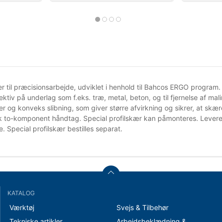
r til præcisionsarbejde, udviklet i henhold til Bahcos ERGO program. S
fektiv på underlag som f.eks. træ, metal, beton, og til fjernelse af ma
r og konveks slibning, som giver større afvirkning og sikrer, at sk
 to-komponent håndtag. Special profilskær kan påmonteres. Levere
 Special profilskær bestilles separat.
KATALOG
Værktøj
Svejs & Tilbehør
Tekniske artikler
Arbejdsbeklædning &