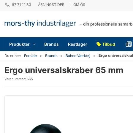
97 71 11 33
ÅBNINGSTIDER
OM OS
- din professionelle samar
Produkter
Brands
Restlager
Tilbud
Ergo universalskr
Du er her:
Forside
Brands
Bahco Værktøj
Ergo universalskraber 65 mm
Varenummer:
665