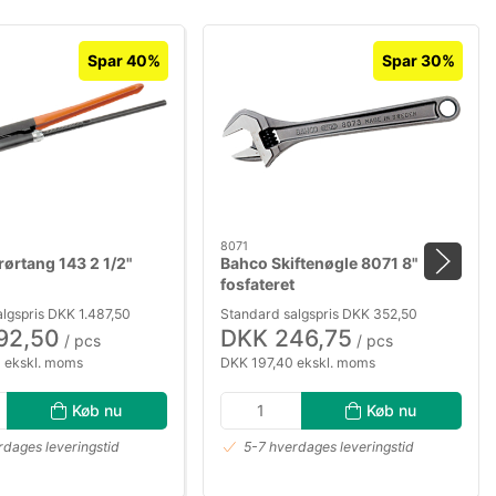
Spar 40%
Spar 30%
8071
rørtang 143 2 1/2"
Bahco Skiftenøgle 8071 8"
fosfateret
lgspris DKK 1.487,50
Standard salgspris DKK 352,50
92,50
DKK 246,75
/ pcs
/ pcs
 ekskl. moms
DKK 197,40 ekskl. moms
Køb nu
Køb nu
rdages leveringstid
5-7 hverdages leveringstid