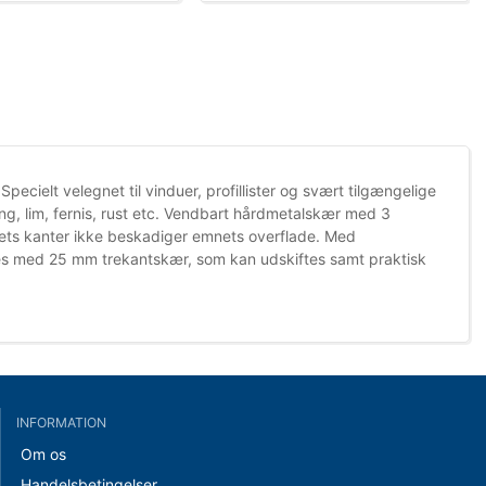
pecielt velegnet til vinduer, profillister og svært tilgængelige
ling, lim, fernis, rust etc. Vendbart hårdmetalskær med 3
ærets kanter ikke beskadiger emnets overflade. Med
s med 25 mm trekantskær, som kan udskiftes samt praktisk
INFORMATION
Om os
Handelsbetingelser