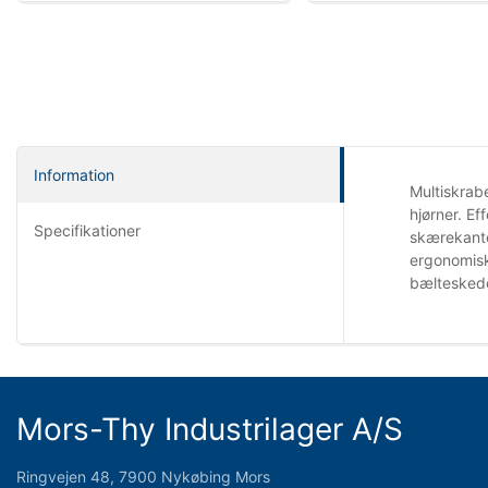
Information
Multiskrabe
hjørner. Ef
Specifikationer
skærekante
ergonomisk
bælteskede.
Mors-Thy Industrilager A/S
Ringvejen 48, 7900 Nykøbing Mors