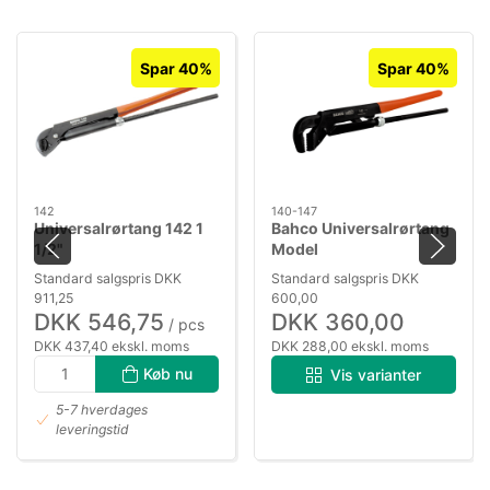
Spar 40%
Spar 40%
142
140-147
Universalrørtang 142 1
Bahco Universalrørtang
1/2"
Model
140,141,142,143,144,147
Standard salgspris DKK
Standard salgspris DKK
911,25
600,00
DKK 546,75
DKK 360,00
/ pcs
DKK 437,40 ekskl. moms
DKK 288,00 ekskl. moms
Køb nu
Vis varianter
5-7 hverdages
leveringstid