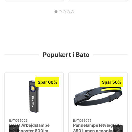
Populært i Bato
Spar 60%
Spar 56%
BATO65005
BATO65096
BATO Arbejdslampe
Pandelampe letvægt 60-
Minibooster 800lm
350 lumen genopladelig