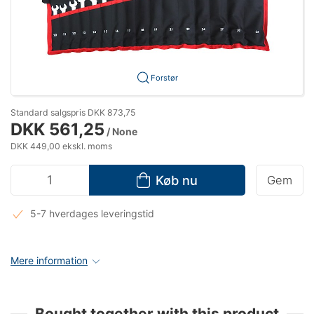
Forstør
Standard salgspris DKK 873,75
DKK 561,25
/ None
DKK 449,00 ekskl. moms
Køb nu
Gem
5-7 hverdages leveringstid
Mere information
Bought together with this product