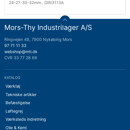
24-27-30-32mm.. DIN3113A
Mors-Thy Industrilager A/S
Ringvejen 48, 7900 Nykøbing Mors
97 71 11 33
webshop@mti.dk
CVR 33 77 28 66
KATALOG
Værktøj
Tekniske artikler
Befæstigelse
Løftegrej
Værksteds indretning
Olie & Kemi