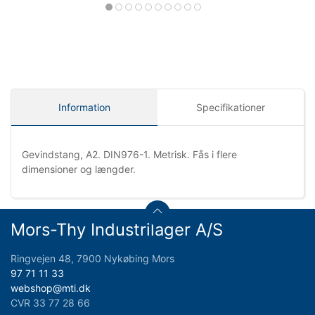
Information
Specifikationer
Gevindstang, A2. DIN976-1. Metrisk. Fås i flere
dimensioner og længder.
Mors-Thy Industrilager A/S
Ringvejen 48, 7900 Nykøbing Mors
97 71 11 33
webshop@mti.dk
CVR 33 77 28 66