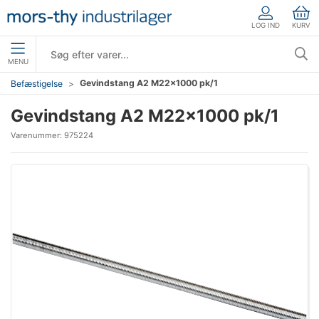
LOG IND
KURV
MENU
Gevindstang A2 M22×1000 pk/1
Befæstigelse
Gevindstang A2 M22×1000 pk/1
Varenummer:
975224