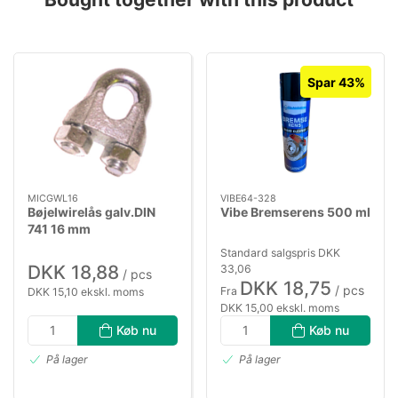
Spar 43%
MICGWL16
VIBE64-328
Bøjelwirelås galv.DIN
Vibe Bremserens 500 ml
741 16 mm
Standard salgspris DKK
DKK 18,88
33,06
/ pcs
DKK 18,75
/ pcs
Fra
DKK 15,10 ekskl. moms
DKK 15,00 ekskl. moms
Køb nu
Køb nu
På lager
På lager