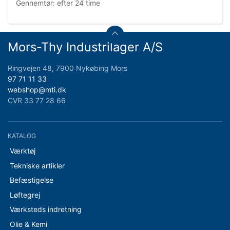
Gennemtør: efter 24 time
Mors-Thy Industrilager A/S
Ringvejen 48, 7900 Nykøbing Mors
97 71 11 33
webshop@mti.dk
CVR 33 77 28 66
KATALOG
Værktøj
Tekniske artikler
Befæstigelse
Løftegrej
Værksteds indretning
Olie & Kemi