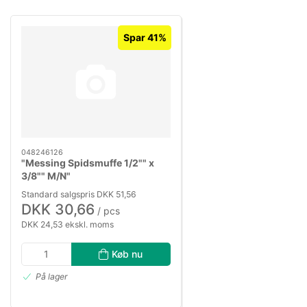
Spar 41%
048246126
"Messing Spidsmuffe 1/2"" x
3/8"" M/N"
Standard salgspris DKK 51,56
DKK 30,66
/ pcs
DKK 24,53 ekskl. moms
Køb nu
På lager