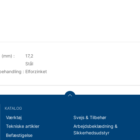
 (mm) :
17,2
Stål
behandling :
Elforzinket
KATALOG
Værktøj
Svejs & Tilbehør
Tekniske artikler
Arbejdsbeklædning &
Sikkerhedsudstyr
Befæstigelse