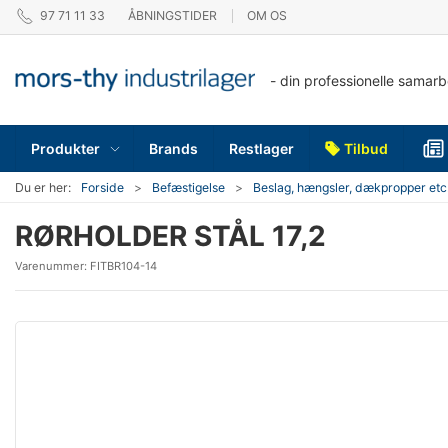
97 71 11 33
ÅBNINGSTIDER
OM OS
- din professionelle samar
Produkter
Brands
Restlager
Tilbud
Du er her:
Forside
Befæstigelse
Beslag, hængsler, dækpropper etc
RØRHOLDER STÅL 17,2
Varenummer:
FITBR104-14