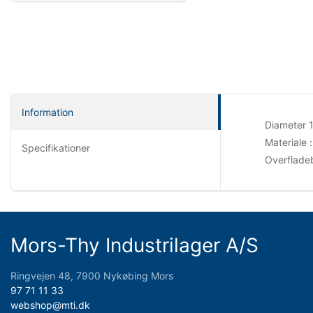
Information
Diameter 1
Materiale :
Specifikationer
Overflade
Mors-Thy Industrilager A/S
Ringvejen 48, 7900 Nykøbing Mors
97 71 11 33
webshop@mti.dk