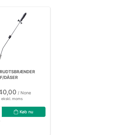
KRUDTSBRÆNDER
 F/DÅSER
40,00
/ None
 ekskl. moms
Køb nu
r