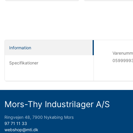
Information
Varenumm
0599999
Specifikationer
Mors-Thy Industrilager A/S
Ringvejen 48, 7900 Nykøbing Mors
97 71 11 33
webshop@mti.dk