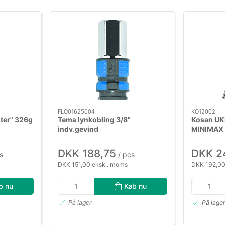
FLO01625004
KO12002
nter" 326g
Tema lynkobling 3/8"
Kosan U
indv.gevind
MINIMAX
DKK 188,75
DKK 2
s
/ pcs
DKK 151,00 ekskl. moms
DKK 192,00
b nu
Køb nu
På lager
På lage