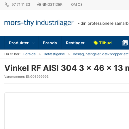
97 71 11 33
ÅBNINGSTIDER
OM OS
- din professionelle samar
Produkter
Brands
Restlager
Tilbud
Du er her:
Forside
Befæstigelse
Beslag, hængsler, dækpropper etc
Vinkel RF AISI 304 3 x 46 x 13
Varenummer:
ENG05999993