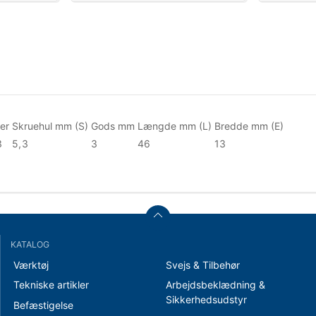
er
Skruehul mm (S)
Gods mm
Længde mm (L)
Bredde mm (E)
3
5,3
3
46
13
KATALOG
Værktøj
Svejs & Tilbehør
Tekniske artikler
Arbejdsbeklædning &
Sikkerhedsudstyr
Befæstigelse