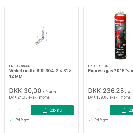
ENG05999991
BATOEX2015
Vinkel rustfri AISI 304. 3 x 31 x
Express gas 2015 "vi
12 MM
DKK 30,00
DKK 236,25
/ None
/ pc
DKK 24,00 ekskl. moms
DKK 189,00 ekskl. moms
Køb nu
Kø
På lager
På lager