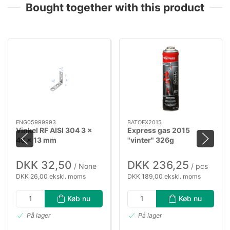
Bought together with this product
ENG05999993
BATOEX2015
Vinkel RF AISI 304 3 x
Express gas 2015
46 x 13 mm
"vinter" 326g
DKK 32,50
DKK 236,25
/ None
/ pcs
DKK 26,00 ekskl. moms
DKK 189,00 ekskl. moms
Køb nu
Køb nu
På lager
På lager