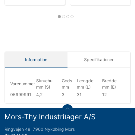
Information
Specifikationer
Skruehul
Gods
Længde
Bredde
Varenummer
mm (S)
mm
mm (L)
mm (E)
05999991
4,2
3
31
12
Mors-Thy Industrilager A/S
Ringvejen 48, 7900 Nykøbing Mors