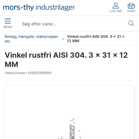
LOG IND
KURV
MENU
Beslag, hængsler, dækpropper
Vinkel rustfri AISI 304. 3 x 31 x
12 MM
etc.
Vinkel rustfri AISI 304. 3 x 31 x 12
MM
Varenummer:
ENG05999991