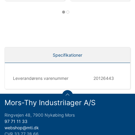
Specifikationer
Leverandørens varenummer
20126443
Mors-Thy Industrilager A/S
Ringvejen 48, 7900 Nykøbing Mors
97 71 11 33
webshop@mti.dk
CVR 33 77 28 66