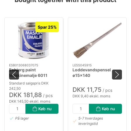
Spar 25%
ESB013068037075
LESS045915
Esbjerg paint
Loddevandspensel
Maskinemalje 6011
ø15×140
resedagrøn 3/4ltr
Standard salgspris DKK
DKK 11,75
242,50
/ pcs
DKK 181,88
/ pcs
DKK 9,40 ekskl. moms
DKK 145,50 ekskl. moms
Køb nu
Køb nu
På lager
5-7 hverdages
leveringstid