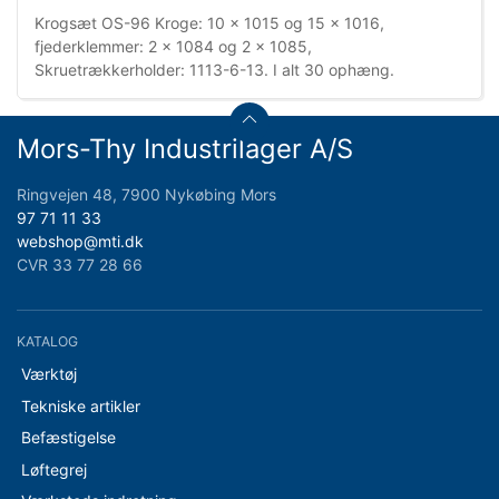
Krogsæt OS-96 Kroge: 10 x 1015 og 15 x 1016,
fjederklemmer: 2 x 1084 og 2 x 1085,
Skruetrækkerholder: 1113-6-13. I alt 30 ophæng.
Mors-Thy Industrilager A/S
Ringvejen 48, 7900 Nykøbing Mors
97 71 11 33
webshop@mti.dk
CVR 33 77 28 66
KATALOG
Værktøj
Tekniske artikler
Befæstigelse
Løftegrej