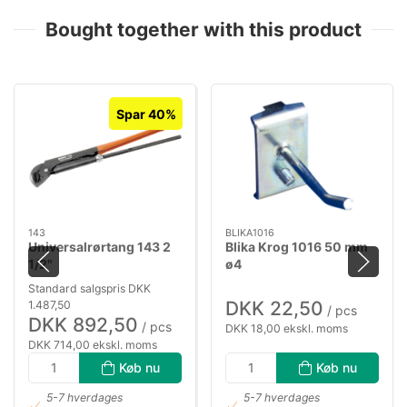
Bought together with this product
Spar 40%
143
BLIKA1016
Universalrørtang 143 2
Blika Krog 1016 50 mm
1/2"
ø4
Standard salgspris DKK
DKK 22,50
1.487,50
/ pcs
DKK 892,50
/ pcs
DKK 18,00 ekskl. moms
DKK 714,00 ekskl. moms
Køb nu
Køb nu
5-7 hverdages
5-7 hverdages