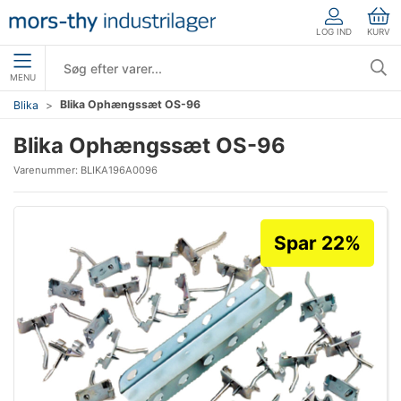
LOG IND
KURV
MENU
Blika Ophængssæt OS-96
Blika
Blika Ophængssæt OS-96
Varenummer:
BLIKA196A0096
Spar 22%