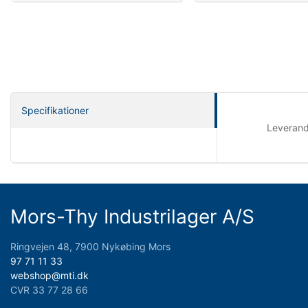
Specifikationer
Leveran
Mors-Thy Industrilager A/S
Ringvejen 48, 7900 Nykøbing Mors
97 71 11 33
webshop@mti.dk
CVR 33 77 28 66