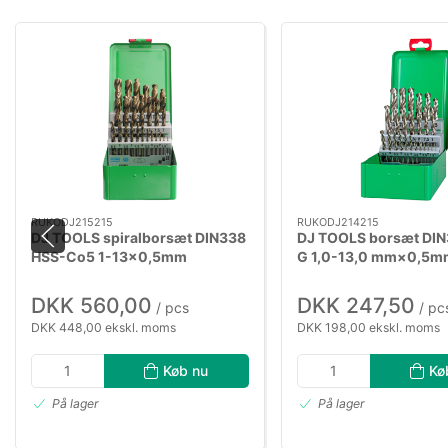
RUKODJ215215
RUKODJ214215
DJ TOOLS spiralborsæt DIN338
DJ TOOLS borsæt DIN
HSS-Co5 1-13×0,5mm
G 1,0-13,0 mm×0,5m
DKK 560,00
DKK 247,50
/ pcs
/ pc
DKK 448,00 ekskl. moms
DKK 198,00 ekskl. moms
Køb nu
Kø
På lager
På lager