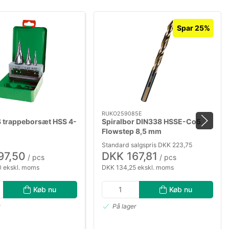
Spar 25%
RUKO259085E
 trappeborsæt HSS 4-
Spiralbor DIN338 HSSE-Co5
Flowstep 8,5 mm
Standard salgspris DKK 223,75
97,50
DKK 167,81
/ pcs
/ pcs
 ekskl. moms
DKK 134,25 ekskl. moms
Køb nu
Køb nu
r
På lager