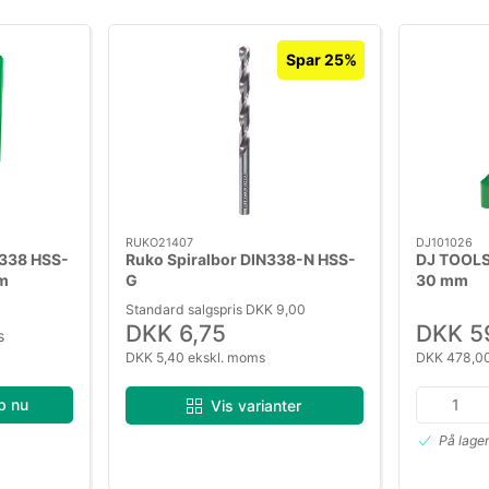
Spar 25%
RUKO21407
DJ101026
338 HSS-
Ruko Spiralbor DIN338-N HSS-
DJ TOOLS
m
G
30 mm
Standard salgspris DKK 9,00
DKK 6,75
DKK 5
s
DKK 5,40 ekskl. moms
DKK 478,00
b nu
Vis varianter
På lage