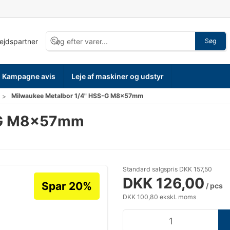
bejdspartner
Søg
Kampagne avis
Leje af maskiner og udstyr
Milwaukee Metalbor 1/4" HSS-G M8x57mm
S-G M8x57mm
Standard salgspris DKK 157,50
DKK 126,00
Spar 20%
/ pcs
DKK 100,80 ekskl. moms