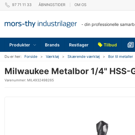
97 71 11 33
ÅBNINGSTIDER
OM OS
- din professionelle samar
Produkter
Brands
Restlager
Tilbud
Du er her:
Forside
Værktøj
Skærende værktøj
Bor til metaller
Milwaukee Metalbor 1/4" HS
Varenummer:
MIL4932498265