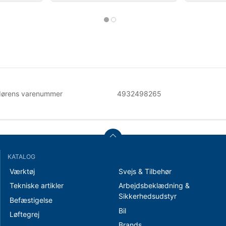
dørens varenummer
4932498265
KATALOG
Værktøj
Svejs & Tilbehør
Tekniske artikler
Arbejdsbeklædning &
Sikkerhedsudstyr
Befæstigelse
Bil
Løftegrej
Brands