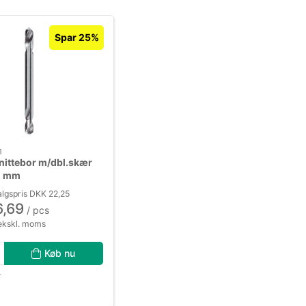
Spar 25%
1
nittebor m/dbl.skær
1 mm
lgspris DKK 22,25
6,69
/ pcs
ekskl. moms
Køb nu
r