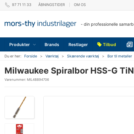
97 71 11 33
ÅBNINGSTIDER
OM OS
- din professionelle samar
Produkter
Brands
Restlager
Tilbud
Du er her:
Forside
Værktøj
Skærende værktøj
Bor til metaller
Milwaukee Spiralbor HSS-G TiN
Varenummer:
MIL48894706