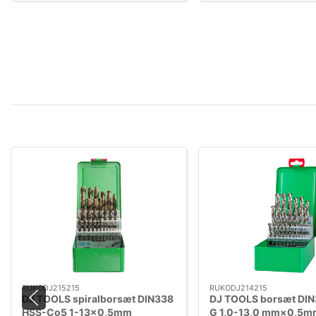
RUKODJ215215
RUKODJ214215
DJ TOOLS spiralborsæt DIN338
DJ TOOLS borsæt DIN
HSS-Co5 1-13×0,5mm
G 1,0-13,0 mm×0,5m