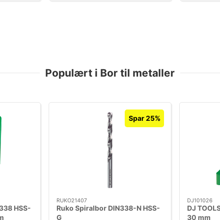
Populært i Bor til metaller
Spar 25%
RUKO21407
DJ101026
338 HSS-
Ruko Spiralbor DIN338-N HSS-
DJ TOOLS
m
G
30 mm