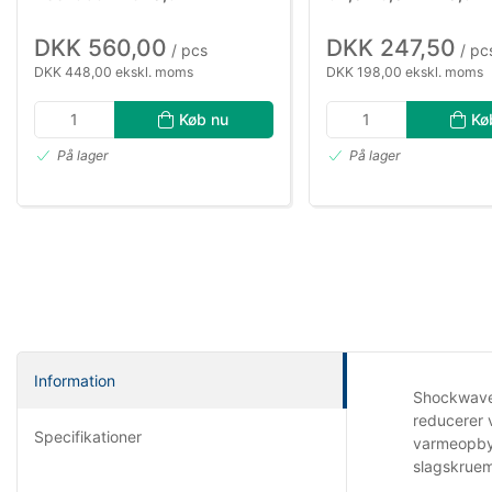
DKK 560,00
DKK 247,50
/ pcs
/ pc
DKK 448,00 ekskl. moms
DKK 198,00 ekskl. moms
Køb nu
Kø
På lager
På lager
Information
Shockwave 
reducerer 
Specifikationer
varmeopbyg
slagskruem