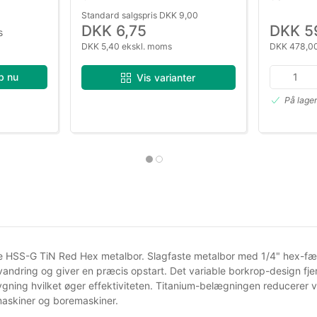
Standard salgspris DKK 9,00
DKK 6,75
DKK 5
s
DKK 5,40 ekskl. moms
DKK 478,00
b nu
Vis varianter
På lage
HSS-G TiN Red Hex metalbor. Slagfaste metalbor med 1/4" hex-fæste
vandring og giver en præcis opstart. Det variable borkrop-design fj
ning hvilket øger effektiviteten. Titanium-belægningen reducerer v
askiner og boremaskiner.