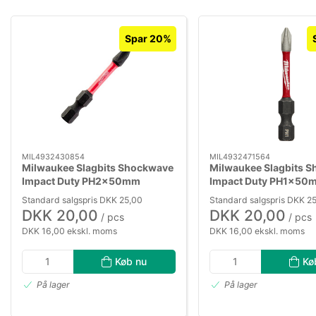
Spar 20%
MIL4932430854
MIL4932471564
Milwaukee Slagbits Shockwave
Milwaukee Slagbits 
Impact Duty PH2×50mm
Impact Duty PH1×50
Standard salgspris DKK 25,00
Standard salgspris DKK 2
DKK 20,00
DKK 20,00
/ pcs
/ pcs
DKK 16,00 ekskl. moms
DKK 16,00 ekskl. moms
Køb nu
Kø
På lager
På lager