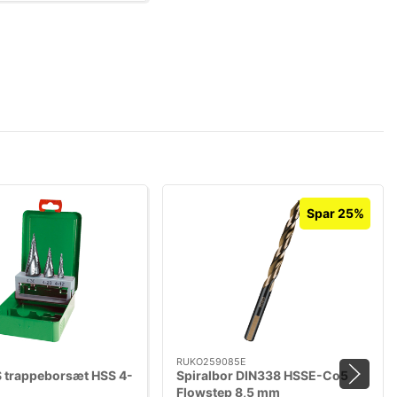
Spar 25%
RUKO259085E
 trappeborsæt HSS 4-
Spiralbor DIN338 HSSE-Co5
Flowstep 8,5 mm