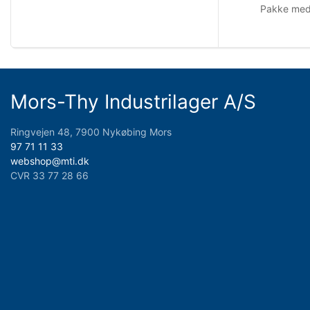
Pakke med 
Mors-Thy Industrilager A/S
Ringvejen 48, 7900 Nykøbing Mors
97 71 11 33
webshop@mti.dk
CVR 33 77 28 66