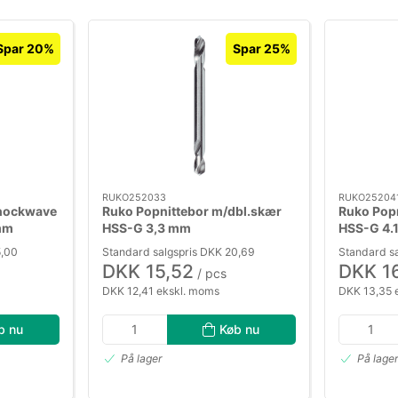
Spar 20%
Spar 25%
RUKO252033
RUKO25204
Shockwave
Ruko Popnittebor m/dbl.skær
Ruko Pop
mm
HSS-G 3,3 mm
HSS-G 4.
5,00
Standard salgspris DKK 20,69
Standard sa
DKK 15,52
DKK 1
/ pcs
DKK 12,41 ekskl. moms
DKK 13,35 
b nu
Køb nu
På lager
På lage