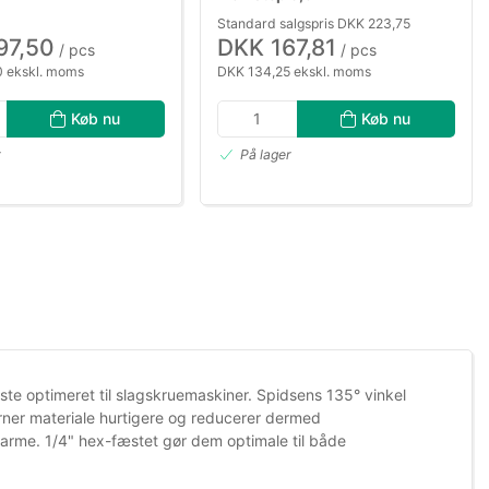
Standard salgspris DKK 223,75
97,50
DKK 167,81
/ pcs
/ pcs
 ekskl. moms
DKK 134,25 ekskl. moms
Køb nu
Køb nu
r
På lager
 optimeret til slagskruemaskiner. Spidsens 135° vinkel
erner materiale hurtigere og reducerer dermed
arme. 1/4" hex-fæstet gør dem optimale til både