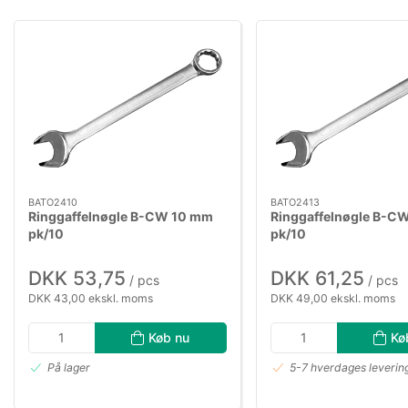
BATO2410
BATO2413
Ringgaffelnøgle B-CW 10 mm
Ringgaffelnøgle B-C
pk/10
pk/10
DKK 53,75
DKK 61,25
/ pcs
/ pcs
DKK 43,00 ekskl. moms
DKK 49,00 ekskl. moms
Køb nu
Kø
På lager
5-7 hverdages leverin