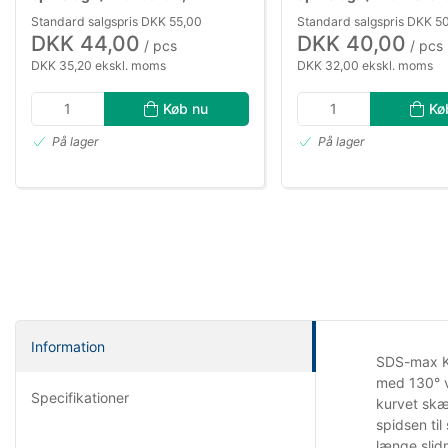
8,0×120mm
6,0×150mm
Standard salgspris DKK 55,00
Standard salgspris DKK 5
DKK 44,00
DKK 40,00
/ pcs
/ pcs
DKK 35,20 ekskl. moms
DKK 32,00 ekskl. moms
Køb nu
Kø
På lager
På lager
Information
SDS-max K-
med 130° v
Specifikationer
kurvet skær
spidsen ti
længe slidm