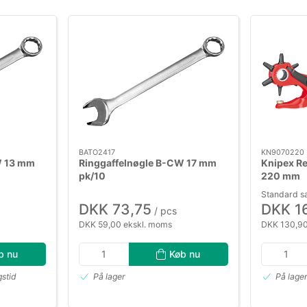
BATO2417
KN9070220
W 13 mm
Ringgaffelnøgle B-CW 17 mm
Knipex Re
pk/10
220 mm
Standard s
DKK 73,75
DKK 1
/ pcs
DKK 59,00 ekskl. moms
DKK 130,90
b nu
Køb nu
gstid
På lager
På lage