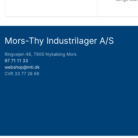
Mors-Thy Industrilager A/S
Ringvejen 48, 7900 Nykøbing Mors
97 71 11 33
webshop@mti.dk
CVR 33 77 28 66