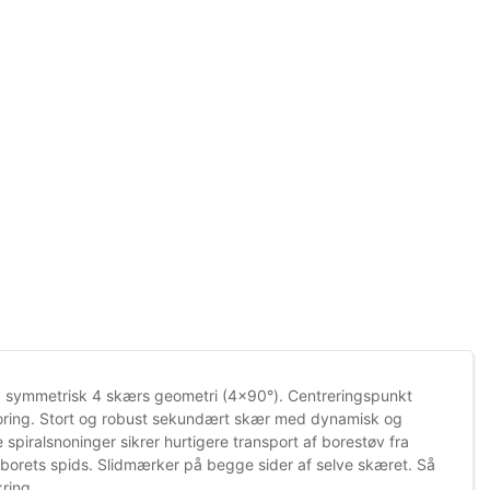
g symmetrisk 4 skærs geometri (4×90°). Centreringspunkt
 boring. Stort og robust sekundært skær med dynamisk og
 spiralsnoninger sikrer hurtigere transport af borestøv fra
d borets spids. Slidmærker på begge sider af selve skæret. Så
ring.