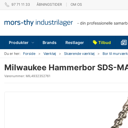
97 71 11 33
ÅBNINGSTIDER
OM OS
- din professionelle samar
Produkter
Brands
Restlager
Tilbud
Du er her:
Forside
Værktøj
Skærende værktøj
Bor til murværk
Milwaukee Hammerbor SDS-M
Varenummer:
MIL4932352761