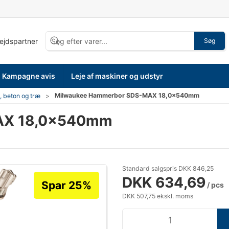
bejdspartner
Søg
Kampagne avis
Leje af maskiner og udstyr
Milwaukee Hammerbor SDS-MAX 18,0×540mm
, beton og træ
AX 18,0×540mm
Standard salgspris DKK 846,25
DKK 634,69
Spar 25%
/ pcs
DKK 507,75 ekskl. moms