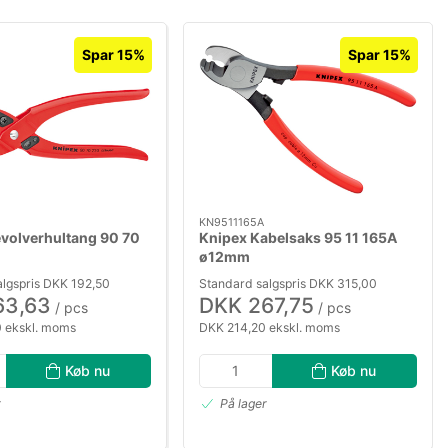
Spar 15%
Spar 15%
KN9511165A
volverhultang 90 70
Knipex Kabelsaks 95 11 165A
ø12mm
algspris DKK 192,50
Standard salgspris DKK 315,00
63,63
DKK 267,75
/ pcs
/ pcs
 ekskl. moms
DKK 214,20 ekskl. moms
Køb nu
Køb nu
r
På lager