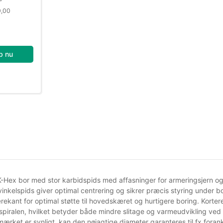
0,00
b nu
Hex bor med stor karbidspids med affasninger for armeringsjern o
inkelspids giver optimal centrering og sikrer præcis styring under
ekant for optimal støtte til hovedskæret og hurtigere boring. Kortere
l spiralen, hvilket betyder både mindre slitage og varmeudvikling ve
ærket er synligt, kan den nøjagtige diameter garanteres til fx forank