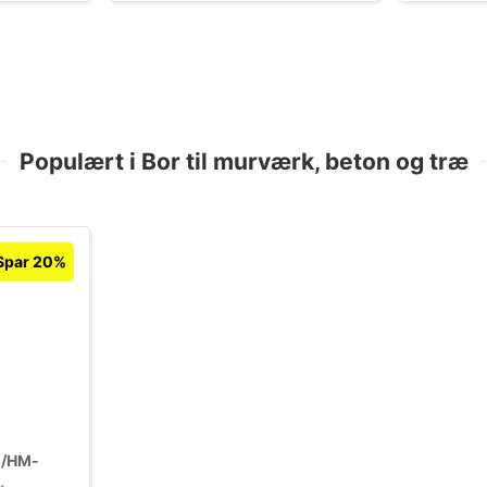
Populært i Bor til murværk, beton og træ
Spar 20%
m/HM-
,