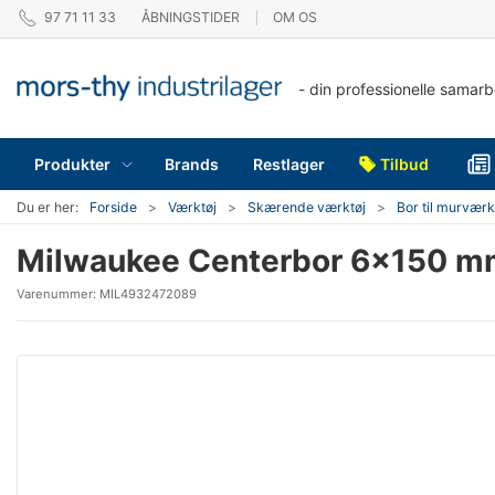
97 71 11 33
ÅBNINGSTIDER
OM OS
- din professionelle samar
Produkter
Brands
Restlager
Tilbud
Du er her:
Forside
Værktøj
Skærende værktøj
Bor til murværk
Milwaukee Centerbor 6x150 mm
Varenummer:
MIL4932472089