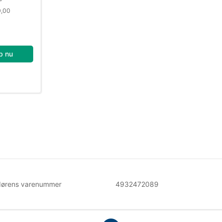
0,00
b nu
dørens varenummer
4932472089