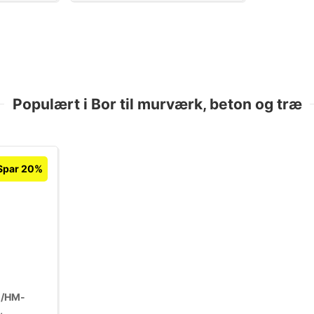
Populært i Bor til murværk, beton og træ
Spar 20%
m/HM-
,