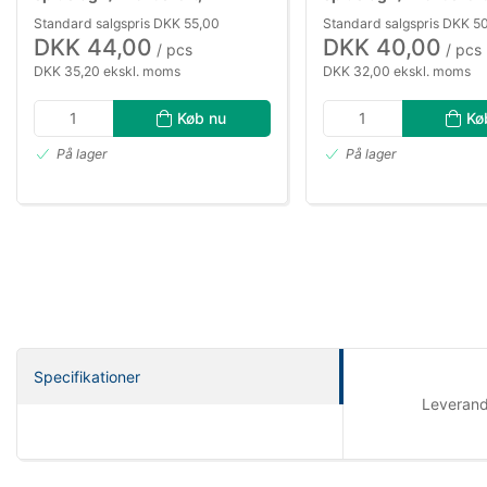
8,0×120mm
6,0×150mm
Standard salgspris DKK 55,00
Standard salgspris DKK 5
DKK 44,00
DKK 40,00
/ pcs
/ pcs
DKK 35,20 ekskl. moms
DKK 32,00 ekskl. moms
Køb nu
Kø
På lager
På lager
Specifikationer
Leveran