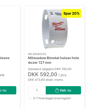
Spar 20%
MIL49560243
ulsave
Milwaukee Bimetal hulsav hole
dozer 127 mm
Standard salgspris DKK 740,00
DKK 592,00
one
/ pcs
DKK 473,60 ekskl. moms
b nu
Køb nu
5-7 hverdages leveringstid