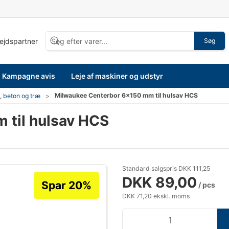
bejdspartner
Søg
Kampagne avis
Leje af maskiner og udstyr
Milwaukee Centerbor 6x150 mm til hulsav HCS
, beton og træ
 til hulsav HCS
Standard salgspris DKK 111,25
DKK 89,00
Spar 20%
/ pcs
DKK 71,20 ekskl. moms