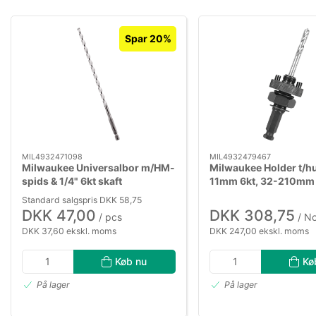
Spar 20%
MIL4932471098
MIL4932479467
Milwaukee Universalbor m/HM-
Milwaukee Holder t/h
spids & 1/4" 6kt skaft
11mm 6kt, 32-210mm
6×200mm
Standard salgspris DKK 58,75
DKK 47,00
DKK 308,75
/ pcs
/ N
DKK 37,60 ekskl. moms
DKK 247,00 ekskl. moms
Køb nu
Kø
På lager
På lager