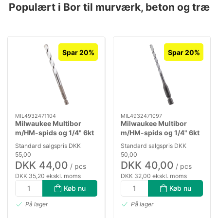
Populært i Bor til murværk, beton og træ
Spar 20%
Spar 20%
MIL4932471104
MIL4932471097
Milwaukee Multibor
Milwaukee Multibor
m/HM-spids og 1/4" 6kt
m/HM-spids og 1/4" 6kt
skaft, 8,0×120mm
skaft, 6,0×150mm
Standard salgspris DKK
Standard salgspris DKK
55,00
50,00
DKK 44,00
DKK 40,00
/ pcs
/ pcs
DKK 35,20 ekskl. moms
DKK 32,00 ekskl. moms
Køb nu
Køb nu
På lager
På lager