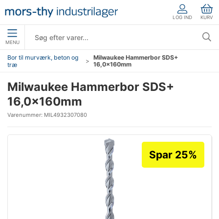
LOG IND
KURV
MENU
Bor til murværk, beton og
Milwaukee Hammerbor SDS+
16,0×160mm
træ
Milwaukee Hammerbor SDS+
16,0×160mm
Varenummer:
MIL4932307080
Spar 25%