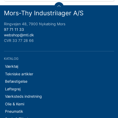
Mors-Thy Industrilager A/S
Ringvejen 48, 7900 Nykøbing Mors
97 71 11 33
webshop@mti.dk
CVR 33 77 28 66
KATALOG
Værktøj
Tekniske artikler
Befæstigelse
Løftegrej
Værksteds indretning
Olie & Kemi
Pneumatik