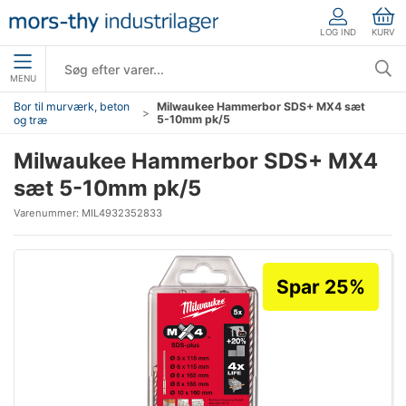
LOG IND
KURV
MENU
Bor til murværk, beton
Milwaukee Hammerbor SDS+ MX4 sæt
5-10mm pk/5
og træ
Milwaukee Hammerbor SDS+ MX4
sæt 5-10mm pk/5
Varenummer:
MIL4932352833
Spar 25%