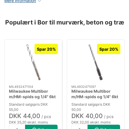
Mere information
Populært i Bor til murværk, beton og træ
Spar 20%
Spar 20%
MIL4932471104
MIL4932471097
Milwaukee Multibor
Milwaukee Multibor
m/HM-spids og 1/4" 6kt
m/HM-spids og 1/4" 6kt
skaft, 8,0×120mm
skaft, 6,0×150mm
Standard salgspris DKK
Standard salgspris DKK
55,00
50,00
DKK 44,00
DKK 40,00
/ pcs
/ pcs
DKK 35,20 ekskl. moms
DKK 32,00 ekskl. moms