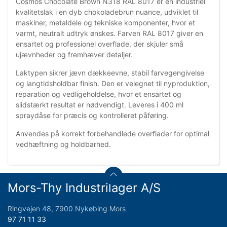
Cosmos Chocolate Brown N318 RAL 8017 er en industriel
kvalitetslak i en dyb chokoladebrun nuance, udviklet til
maskiner, metaldele og tekniske komponenter, hvor et
varmt, neutralt udtryk ønskes. Farven RAL 8017 giver en
ensartet og professionel overflade, der skjuler små
ujævnheder og fremhæver detaljer.
Laktypen sikrer jævn dækkeevne, stabil farvegengivelse
og langtidsholdbar finish. Den er velegnet til nyproduktion,
reparation og vedligeholdelse, hvor et ensartet og
slidstærkt resultat er nødvendigt. Leveres i 400 ml
spraydåse for præcis og kontrolleret påføring.
Anvendes på korrekt forbehandlede overflader for optimal
vedhæftning og holdbarhed.
Mors-Thy Industrilager A/S
Ringvejen 48, 7900 Nykøbing Mors
97 71 11 33