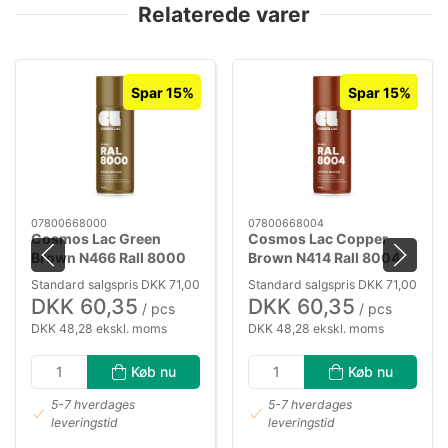
Relaterede varer
Spar 15%
Spar 15%
07800668000
07800668004
Cosmos Lac Green
Cosmos Lac Copper
Brown N466 Rall 8000
Brown N414 Rall 8004
400 ml
400 ml
Standard salgspris DKK 71,00
Standard salgspris DKK 71,00
DKK 60,35
DKK 60,35
/ pcs
/ pcs
DKK 48,28 ekskl. moms
DKK 48,28 ekskl. moms
Køb nu
Køb nu
5-7 hverdages
5-7 hverdages
leveringstid
leveringstid