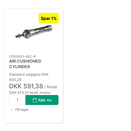
Spar 1%
CD85N25-80C-B
AIR CUSHIONED
CYLINDER
Standard salgspris DKK
600,29
DKK 591,38
/ None
DKK 473,10 ekskl. moms
Køb nu
På lager