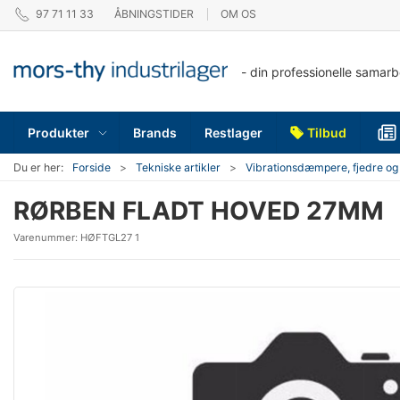
97 71 11 33
ÅBNINGSTIDER
OM OS
- din professionelle samar
Produkter
Brands
Restlager
Tilbud
Du er her:
Forside
Tekniske artikler
Vibrationsdæmpere, fjedre og
RØRBEN FLADT HOVED 27MM
Varenummer:
HØFTGL27 1