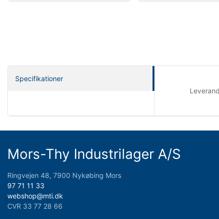
Specifikationer
Leveran
Mors-Thy Industrilager A/S
Ringvejen 48, 7900 Nykøbing Mors
97 71 11 33
webshop@mti.dk
CVR 33 77 28 66