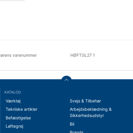
dørens varenummer
HØFTGL27 1
KATALOG
Værktøj
Svejs & Tilbehør
Tekniske artikler
Arbejdsbeklædning &
Sikkerhedsudstyr
Befæstigelse
Bil
Løftegrej
Brands