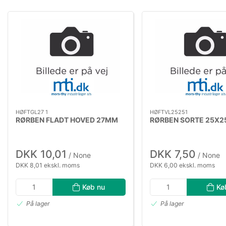
HØFTGL27 1
HØFTVL25251
RØRBEN FLADT HOVED 27MM
RØRBEN SORTE 25X25
DKK 10,01
DKK 7,50
/ None
/ None
DKK 8,01 ekskl. moms
DKK 6,00 ekskl. moms
Køb nu
Kø
På lager
På lager