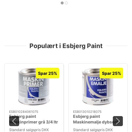
Populært i Esbjerg Paint
Spar 25%
Spar 25%
ESB010284061075
ESB013010218075
Esbjerg paint
Esbjerg paint
Maskinprimer grå 3/4 ltr
Maskinemalje dybsort
3/4 ltr
Standard salgspris DKK
Standard salgspris DKK