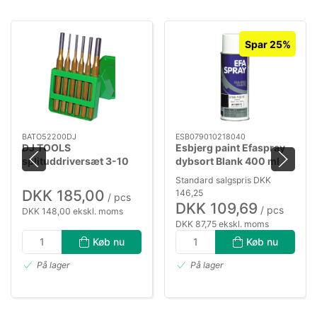
Spar 25%
BATO52200DJ
ESB079010218040
DJ TOOLS
Esbjerg paint Efaspray
splituddriversæt 3-10
dybsort Blank 400 ml
mm i metalæske
Standard salgspris DKK
DKK 185,00
146,25
/ pcs
DKK 109,69
/ pcs
DKK 148,00 ekskl. moms
DKK 87,75 ekskl. moms
Køb nu
Køb nu
På lager
På lager