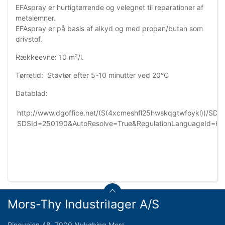
EFAspray er hurtigtørrende og velegnet til reparationer af
metalemner.
EFAspray er på basis af alkyd og med propan/butan som
drivstof.
Rækkeevne: 10 m²/l.
Tørretid: Støvtør efter 5-10 minutter ved 20°C
Datablad:
http://www.dgoffice.net/(S(4xcmeshfl25hwskqgtwfoykl))/SDS_
SDSId=250190&AutoResolve=True&RegulationLanguageId=6
Mors-Thy Industrilager A/S
Ringvejen 48, 7900 Nykøbing Mors