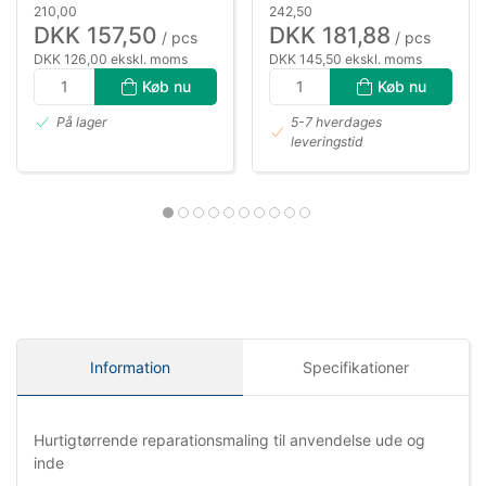
210,00
242,50
DKK 157,50
DKK 181,88
/ pcs
/ pcs
DKK 126,00 ekskl. moms
DKK 145,50 ekskl. moms
Køb nu
Køb nu
På lager
5-7 hverdages
leveringstid
Information
Specifikationer
Hurtigtørrende reparationsmaling til anvendelse ude og
inde