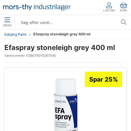
LOG IND
KURV
MENU
Efaspray stoneleigh grey 400 ml
Esbjerg Paint
Efaspray stoneleigh grey 400 ml
Varenummer:
ESB079010267040
Spar 25%