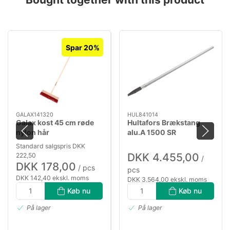
Spar 20%
GALAX141320
HUL841014
Galax kost 45 cm røde
Hultafors Brækstang
nylon hår
alu.A 1500 SR
m/stålspids
Standard salgspris DKK
DKK 4.455,00
222,50
/
DKK 178,00
/ pcs
pcs
DKK 142,40 ekskl. moms
DKK 3.564,00 ekskl. moms
Køb nu
Køb nu
På lager
På lager