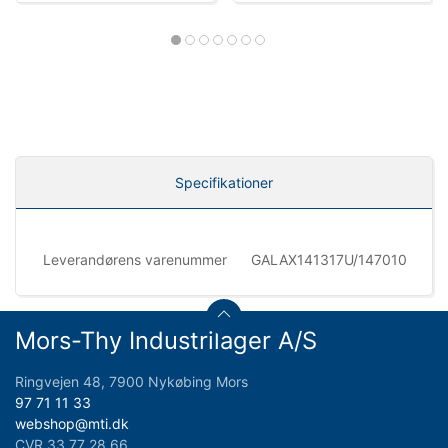
Specifikationer
Leverandørens varenummer
GALAX141317U/147010
Mors-Thy Industrilager A/S
Ringvejen 48, 7900 Nykøbing Mors
97 71 11 33
webshop@mti.dk
CVR 33 77 28 66