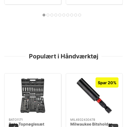
Populært i Håndværktøj
Spar 20%
BATO1171
MIL4932430478
Bato Topnøglesæt
Milwaukee Bitsholder