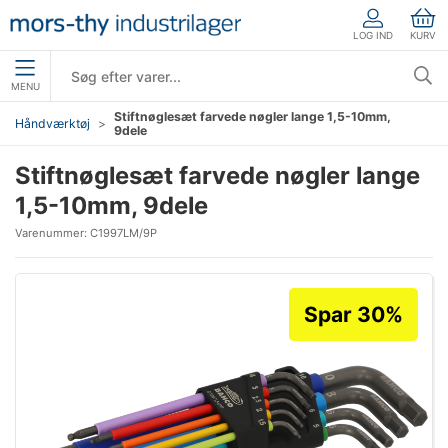
LOG IND
KURV
MENU
Stiftnøglesæt farvede nøgler lange 1,5-10mm,
Håndværktøj
9dele
Stiftnøglesæt farvede nøgler lange
1,5-10mm, 9dele
Varenummer:
C1997LM/9P
Spar 30%