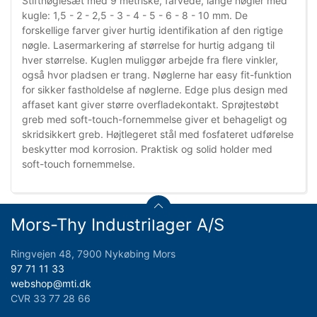
Stiftnøglesæt med 9 metriske, farvede, lange nøgler med
kugle: 1,5 - 2 - 2,5 - 3 - 4 - 5 - 6 - 8 - 10 mm. De
forskellige farver giver hurtig identifikation af den rigtige
nøgle. Lasermarkering af størrelse for hurtig adgang til
hver størrelse. Kuglen muliggør arbejde fra flere vinkler,
også hvor pladsen er trang. Nøglerne har easy fit-funktion
for sikker fastholdelse af nøglerne. Edge plus design med
affaset kant giver større overfladekontakt. Sprøjtestøbt
greb med soft-touch-fornemmelse giver et behageligt og
skridsikkert greb. Højtlegeret stål med fosfateret udførelse
beskytter mod korrosion. Praktisk og solid holder med
soft-touch fornemmelse.
Mors-Thy Industrilager A/S
Ringvejen 48, 7900 Nykøbing Mors
97 71 11 33
webshop@mti.dk
CVR 33 77 28 66