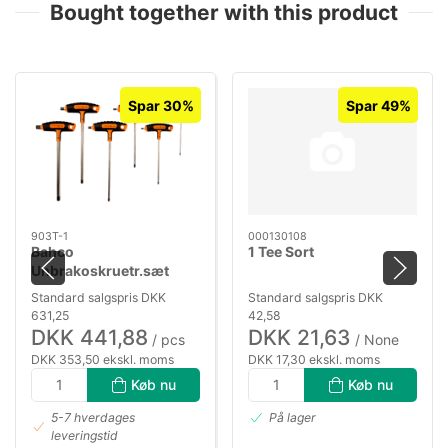
Bought together with this product
Spar 30%
Spar 49%
903T-1
000130108
Bahco
1 Tee Sort
Unbrakoskruetr.sæt
m/T-greb 903T-1
Standard salgspris DKK
Standard salgspris DKK
631,25
42,58
DKK 441,88
DKK 21,63
/ pcs
/ None
DKK 353,50 ekskl. moms
DKK 17,30 ekskl. moms
Køb nu
Køb nu
5-7 hverdages
På lager
leveringstid