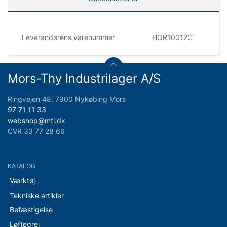
Leverandørens varenummer
HOR10012C
Mors-Thy Industrilager A/S
Ringvejen 48, 7900 Nykøbing Mors
97 71 11 33
webshop@mti.dk
CVR 33 77 28 66
KATALOG
Værktøj
Tekniske artikler
Befæstigelse
Løftegrej