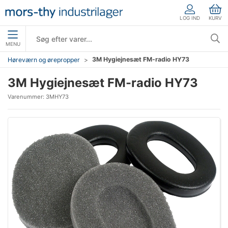
LOG IND
KURV
MENU
3M Hygiejnesæt FM-radio HY73
Høreværn og ørepropper
3M Hygiejnesæt FM-radio HY73
Varenummer:
3MHY73