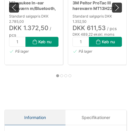
Milwaukee In-ear
3M Peltor ProTac III
høreværn m/Bluetooth,
høreværn MT13H221A
USB-genopl.
Standard salgspris DKK
Standard salgspris DKK
2.785,00
1.352,50
DKK 1.372,50
DKK 611,53
/
/ pcs
DKK 489,22 ekskl. moms
pcs
DKK 1.098,00 ekskl. moms
Køb nu
Køb nu
På lager
På lager
Information
Specifikationer