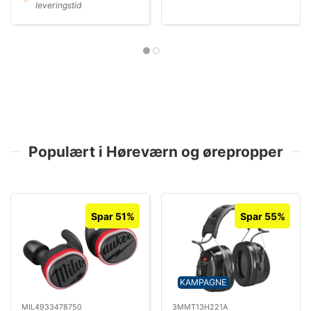
leveringstid
Populært i Høreværn og ørepropper
Spar 51%
Spar 55%
KAMPAGNE
MIL4933478750
3MMT13H221A