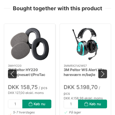
Bought together with this product
3MHY220
3MMRX21A2WS7
3M Peltor HY220
3M Peltor WS Alert XP+
hygiejnesæt t/ProTac
høreværn m/bøjle
III+WorkTunesPro
MRX21A2WS7
DKK 158,75
DKK 5.198,70
/ pcs
/
DKK 127,00 ekskl. moms
pcs
DKK 4.158,96 ekskl. moms
Køb nu
Køb nu
5-7 hverdages
På lager