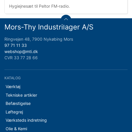
Hygiejnesæt til Peltor FM-radio.
Mors-Thy Industrilager A/S
Ringvejen 48, 7900 Nykøbing Mors
97 71 11 33
webshop@mti.dk
CVR 33 77 28 66
KATALOG
Værktøj
Tekniske artikler
Befæstigelse
Løftegrej
Værksteds indretning
Olie & Kemi