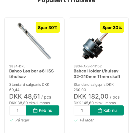
Spar 30%
Spar 30%
3834-DRL
3834-ARBR-11152
Bahco Løs bor ø6 HSS
Bahco Holder t/hulsav
t/hulsav
32-210mm 11mm skaft
Standard salgspris DKK
Standard salgspris DKK
69,44
260,00
DKK 48,61
DKK 182,00
/ pcs
/ pcs
DKK 38,89 ekskl. moms
DKK 145,60 ekskl. moms
Køb nu
Køb nu
På lager
På lager