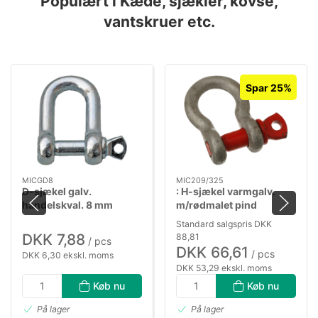
Populært i Kæde, sjækler, kovse,
vantskruer etc.
Spar 25%
MICGD8
MIC209/325
D-sjækel galv.
: H-sjækel varmgalv.
handelskval. 8 mm
m/rødmalet pind
5/8"×3/4"
Standard salgspris DKK
DKK 7,88
88,81
/ pcs
DKK 66,61
/ pcs
DKK 6,30 ekskl. moms
DKK 53,29 ekskl. moms
Køb nu
Køb nu
På lager
På lager