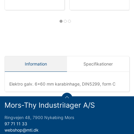
Information
Specifikationer
Elektro galv. 6x60 mm karabinhage, DIN5299, form C
Mors-Thy Industrilager A/S
Ringvejen 48, 7900 Nykøbing Mors
97 71 11 33
webshop@mti.dk