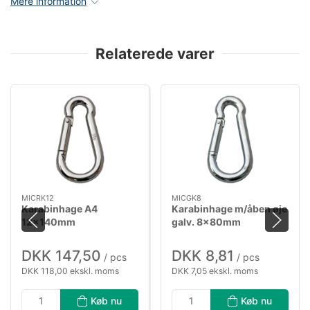
Mere information
Relaterede varer
MICRK12
MICGK8
Karabinhage A4
Karabinhage m/åben øje
12×140mm
galv. 8×80mm
DKK 147,50
DKK 8,81
/ pcs
/ pcs
DKK 118,00 ekskl. moms
DKK 7,05 ekskl. moms
Køb nu
Køb nu