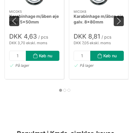
MICGK5
MICGK8
Karabinhage m/åben øje
Karabinhage m/åben øje
galv. 5×50mm
galv. 8×80mm
DKK 4,63
DKK 8,81
/ pcs
/ pcs
DKK 3,70 ekskl. moms
DKK 7,05 ekskl. moms
Køb nu
Køb nu
På lager
På lager