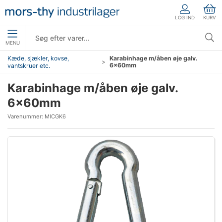
LOG IND
KURV
MENU
Kæde, sjækler, kovse,
Karabinhage m/åben øje galv.
6×60mm
vantskruer etc.
Karabinhage m/åben øje galv.
6×60mm
Varenummer:
MICGK6