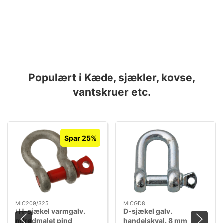
Populært i Kæde, sjækler, kovse,
vantskruer etc.
Spar 25%
MIC209/325
MICGD8
: H-sjækel varmgalv.
D-sjækel galv.
m/rødmalet pind
handelskval. 8 mm