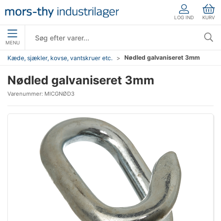
LOG IND
KURV
MENU
Nødled galvaniseret 3mm
Kæde, sjækler, kovse, vantskruer etc.
Nødled galvaniseret 3mm
Varenummer:
MICGNØD3