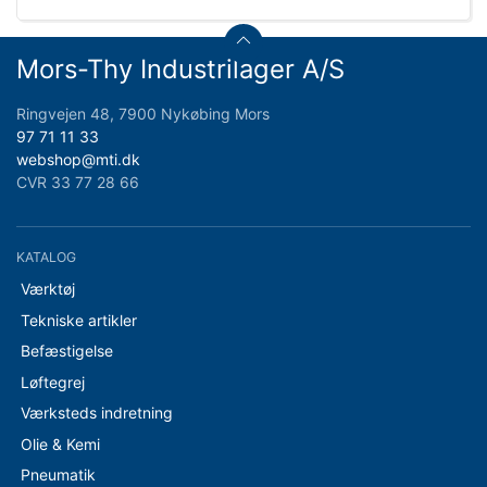
Mors-Thy Industrilager A/S
Ringvejen 48, 7900 Nykøbing Mors
97 71 11 33
webshop@mti.dk
CVR 33 77 28 66
KATALOG
Værktøj
Tekniske artikler
Befæstigelse
Løftegrej
Værksteds indretning
Olie & Kemi
Pneumatik