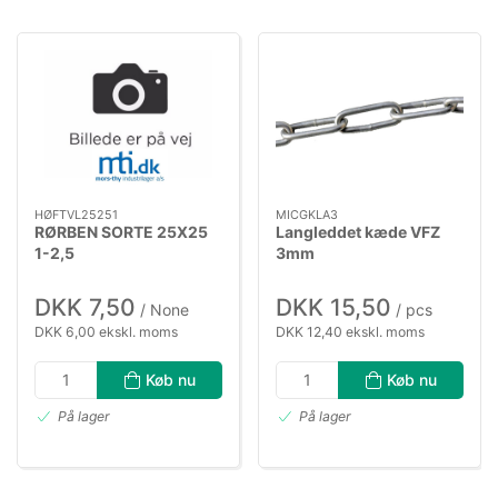
HØFTVL25251
MICGKLA3
RØRBEN SORTE 25X25
Langleddet kæde VFZ
1-2,5
3mm
DKK 7,50
DKK 15,50
/ None
/ pcs
DKK 6,00 ekskl. moms
DKK 12,40 ekskl. moms
Køb nu
Køb nu
På lager
På lager