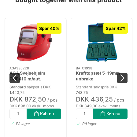
Spar 40%
Spar 42%
AGA336228
BATO1938
AGA Svejsehjelm
Krafttopsæt 5-19mm
OHE410 m/aut.
unbrako
nedblænding DIN9-13
Standard salgspris DKK
Standard salgspris DKK
1.443,75
748,75
DKK 872,50
DKK 436,25
/ pcs
/ pcs
DKK 698,00 ekskl. moms
DKK 349,00 ekskl. moms
Køb nu
Køb nu
På lager
På lager