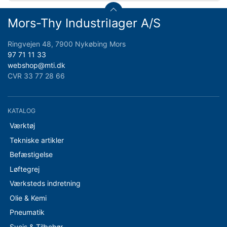
Mors-Thy Industrilager A/S
Ringvejen 48, 7900 Nykøbing Mors
97 71 11 33
webshop@mti.dk
CVR 33 77 28 66
KATALOG
Værktøj
Tekniske artikler
Befæstigelse
Løftegrej
Værksteds indretning
Olie & Kemi
Pneumatik
Svejs & Tilbehør