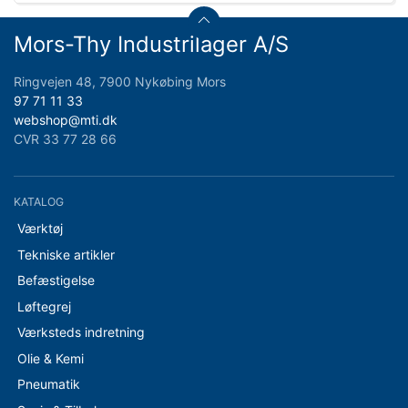
Mors-Thy Industrilager A/S
Ringvejen 48, 7900 Nykøbing Mors
97 71 11 33
webshop@mti.dk
CVR 33 77 28 66
KATALOG
Værktøj
Tekniske artikler
Befæstigelse
Løftegrej
Værksteds indretning
Olie & Kemi
Pneumatik