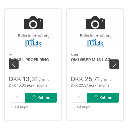
D18L
M18L
P-R 18 L PROFILRING
OMLØBER M 18 L A3L
DKK 13,31
DKK 25,71
/ pcs
/ pcs
DKK 10,65 ekskl. moms
DKK 20,57 ekskl. moms
Køb nu
Køb nu
På lager
På lager