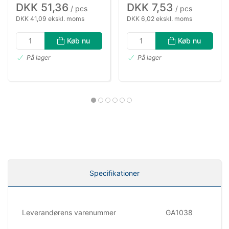
DKK 51,36
DKK 7,53
/ pcs
/ pcs
DKK 41,09 ekskl. moms
DKK 6,02 ekskl. moms
Køb nu
Køb nu
På lager
På lager
Specifikationer
Leverandørens varenummer
GA1038