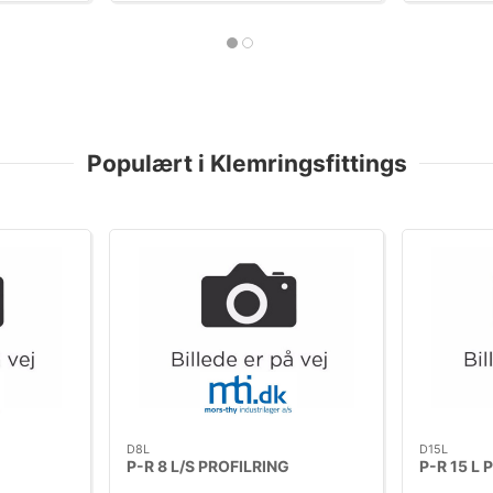
Populært i Klemringsfittings
D8L
D15L
P-R 8 L/S PROFILRING
P-R 15 L 