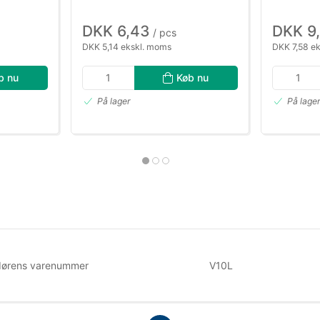
DKK 6,43
DKK 9
/ pcs
DKK 5,14 ekskl. moms
DKK 7,58 e
b nu
Køb nu
På lager
På lage
dørens varenummer
V10L