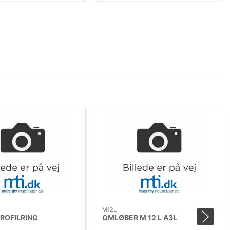
M12L
PROFILRING
OMLØBER M 12 L A3L