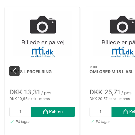
D18L
M18L
P-R 18 L PROFILRING
OMLØBER M 18 L A3L
DKK 13,31
DKK 25,71
/ pcs
/ pcs
DKK 10,65 ekskl. moms
DKK 20,57 ekskl. moms
Køb nu
Kø
På lager
På lager