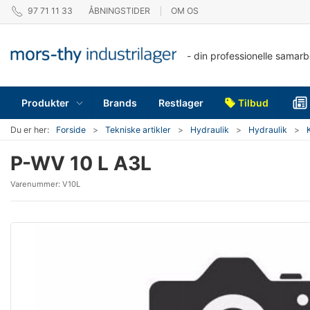
97 71 11 33
ÅBNINGSTIDER
OM OS
- din professionelle samar
Produkter
Brands
Restlager
Tilbud
Du er her:
Forside
Tekniske artikler
Hydraulik
Hydraulik
P-WV 10 L A3L
Varenummer:
V10L