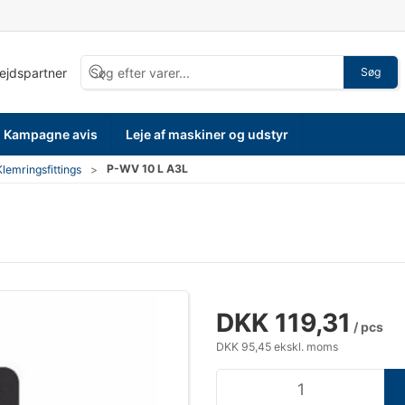
bejdspartner
Søg
Kampagne avis
Leje af maskiner og udstyr
P-WV 10 L A3L
Klemringsfittings
DKK 119,31
/ pcs
DKK 95,45 ekskl. moms