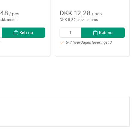
,48
DKK 12,28
/ pcs
/ pcs
kskl. moms
DKK 9,82 ekskl. moms
Køb nu
Køb nu
r
5-7 hverdages leveringstid