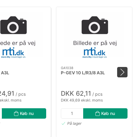
GA1038
L A3L
P-GEV 10 L/R3/8 A3L
24,91
DKK 62,11
/ pcs
/ pcs
ekskl. moms
DKK 49,69 ekskl. moms
Køb nu
Køb nu
r
På lager