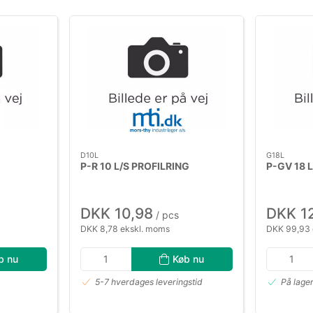
D10L
G18L
P-R 10 L/S PROFILRING
P-GV 18 
DKK 10,98
DKK 1
/ pcs
DKK 8,78 ekskl. moms
DKK 99,93 
b nu
Køb nu
5-7 hverdages leveringstid
På lage