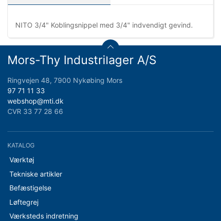
NITO 3/4" Koblingsnippel med 3/4" indvendigt gevind.
Mors-Thy Industrilager A/S
Ringvejen 48, 7900 Nykøbing Mors
97 71 11 33
webshop@mti.dk
CVR 33 77 28 66
KATALOG
Værktøj
Tekniske artikler
Befæstigelse
Løftegrej
Værksteds indretning