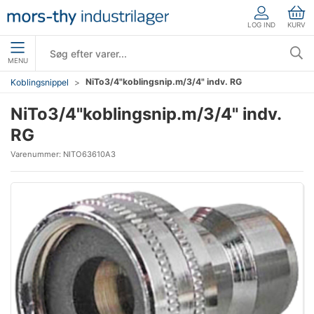
LOG IND
KURV
MENU
NiTo3/4"koblingsnip.m/3/4" indv. RG
Koblingsnippel
NiTo3/4"koblingsnip.m/3/4" indv.
RG
Varenummer:
NITO63610A3