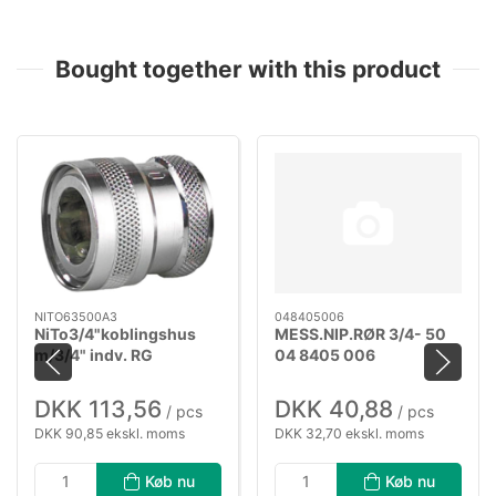
Bought together with this product
NITO63500A3
048405006
NiTo3/4"koblingshus
MESS.NIP.RØR 3/4- 50
m/3/4" indv. RG
04 8405 006
DKK 113,56
DKK 40,88
/ pcs
/ pcs
DKK 90,85 ekskl. moms
DKK 32,70 ekskl. moms
Køb nu
Køb nu