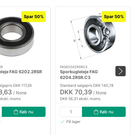
Spar 50%
Spar 50%
SR
FAG62042RSRC3
eleje FAG 6202.2RSR
Sporkugleleje FAG
6204.2RSR.C3
lgspris DKK 117,26
Standard salgspris DKK 140,78
8,63
DKK 70,39
/ None
/ None
ekskl. moms
DKK 56,31 ekskl. moms
Køb nu
Køb nu
r
På lager