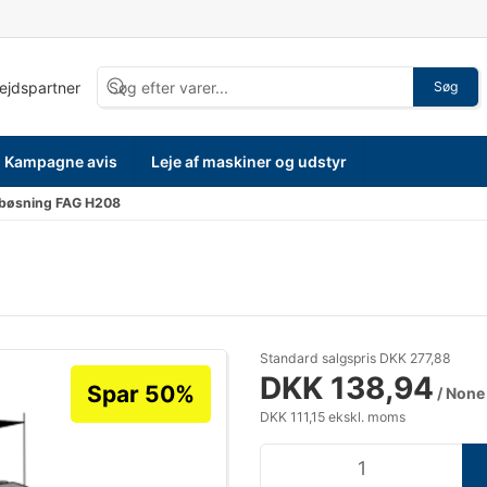
bejdspartner
Søg
Kampagne avis
Leje af maskiner og udstyr
bøsning FAG H208
Standard salgspris DKK 277,88
DKK 138,94
Spar 50%
/ None
DKK 111,15 ekskl. moms