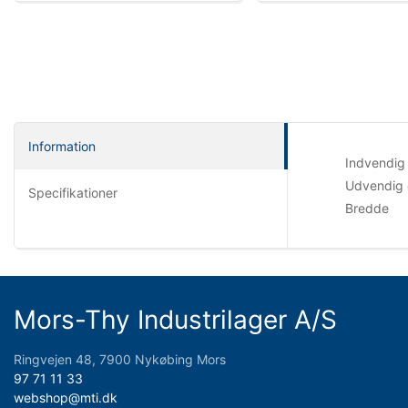
Information
Indvendig
Udvendig 
Specifikationer
Bredde
Mors-Thy Industrilager A/S
Ringvejen 48, 7900 Nykøbing Mors
97 71 11 33
webshop@mti.dk