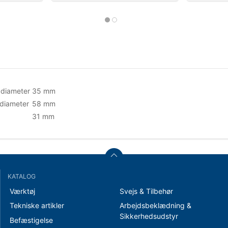
 diameter
35 mm
diameter
58 mm
31 mm
KATALOG
Værktøj
Svejs & Tilbehør
Tekniske artikler
Arbejdsbeklædning &
Sikkerhedsudstyr
Befæstigelse