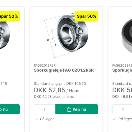
Spar 50%
Spar 50%
FAG62012RSR
FAG62022R
Sporkugleleje FAG 6201.2RSR
Sporkugl
2,16
Standard salgspris DKK 105,70
Standard sa
DKK 52,85
DKK 5
/ None
DKK 42,28 ekskl. moms
DKK 46,91 
b nu
Køb nu
På lager
På lage