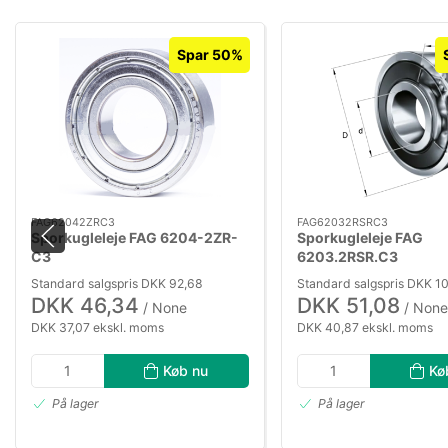
Spar 50%
FAG62042ZRC3
FAG62032RSRC3
Sporkugleleje FAG 6204-2ZR-
Sporkugleleje FAG
C3
6203.2RSR.C3
Standard salgspris DKK 92,68
Standard salgspris DKK 10
DKK 46,34
DKK 51,08
/ None
/ None
DKK 37,07 ekskl. moms
DKK 40,87 ekskl. moms
Køb nu
Kø
På lager
På lager