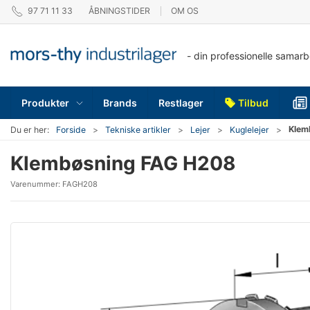
97 71 11 33
ÅBNINGSTIDER
OM OS
- din professionelle samar
Produkter
Brands
Restlager
Tilbud
Klem
Du er her:
Forside
Tekniske artikler
Lejer
Kuglelejer
Klembøsning FAG H208
Varenummer:
FAGH208