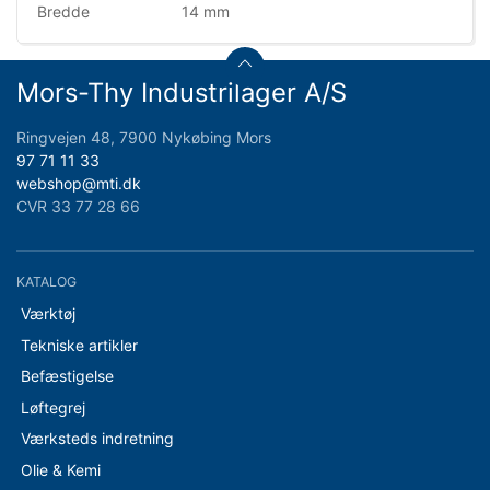
Bredde
14 mm
Mors-Thy Industrilager A/S
Ringvejen 48, 7900 Nykøbing Mors
97 71 11 33
webshop@mti.dk
CVR 33 77 28 66
KATALOG
Værktøj
Tekniske artikler
Befæstigelse
Løftegrej
Værksteds indretning
Olie & Kemi