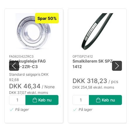
Spar 50%
FAG62042ZRC3
OPTISPZ1412
Sporkugleleje FAG
Smalkilerem SK SPZ
6204-2ZR-C3
1412
Standard salgspris DKK
DKK 318,23
92,68
/ pcs
DKK 46,34
/ None
DKK 254,58 ekskl. moms
DKK 37,07 ekskl. moms
Køb nu
Køb nu
På lager
På lager