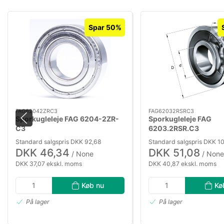
Spar 50%
FAG62042ZRC3
FAG62032RSRC3
Sporkugleleje FAG 6204-2ZR-
Sporkugleleje FAG
C3
6203.2RSR.C3
Standard salgspris DKK 92,68
Standard salgspris DKK 10
DKK 46,34
DKK 51,08
/ None
/ None
DKK 37,07 ekskl. moms
DKK 40,87 ekskl. moms
Køb nu
Kø
På lager
På lager