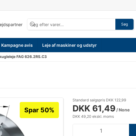
bejdspartner
Søg
Kampagne avis
Leje af maskiner og udstyr
kugleleje FAG 626.2RS.C3
Standard salgspris DKK 122,99
DKK 61,49
Spar 50%
/ None
DKK 49,20 ekskl. moms