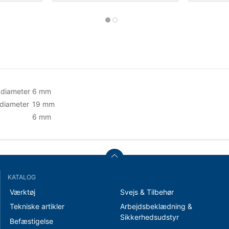
 diameter
6 mm
diameter
19 mm
6 mm
KATALOG
Værktøj
Svejs & Tilbehør
Tekniske artikler
Arbejdsbeklædning &
Sikkerhedsudstyr
Befæstigelse