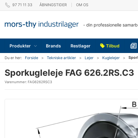
97 71 11 33
ÅBNINGSTIDER
OM OS
- din professionelle samar
Produkter
Brands
Restlager
Tilbud
Spor
Du er her:
Forside
Tekniske artikler
Lejer
Kuglelejer
Sporkugleleje FAG 626.2RS.C3
Varenummer:
FAG6262RSC3