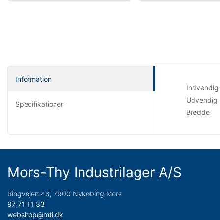
Information
Indvendig
Udvendig 
Specifikationer
Bredde
Mors-Thy Industrilager A/S
Ringvejen 48, 7900 Nykøbing Mors
97 71 11 33
webshop@mti.dk