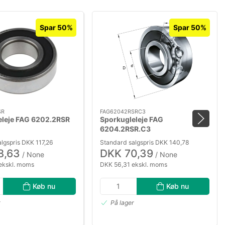
Spar 50%
Spar 50%
SR
FAG62042RSRC3
eleje FAG 6202.2RSR
Sporkugleleje FAG
6204.2RSR.C3
lgspris DKK 117,26
Standard salgspris DKK 140,78
8,63
DKK 70,39
/ None
/ None
ekskl. moms
DKK 56,31 ekskl. moms
Køb nu
Køb nu
r
På lager