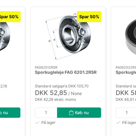
Spar 50%
Spar 50%
FAG62012RSR
FAG62022R
Sporkugleleje FAG 6201.2RSR
Sporkugl
2,16
Standard salgspris DKK 105,70
Standard sa
DKK 52,85
DKK 5
/ None
DKK 42,28 ekskl. moms
DKK 46,91 
b nu
Køb nu
På lager
På lage