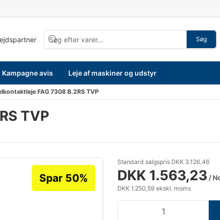
bejdspartner
Søg
Kampagne avis
Leje af maskiner og udstyr
elkontaktleje FAG 7308 B.2RS TVP
2RS TVP
Standard salgspris DKK 3.126,46
DKK 1.563,23
Spar 50%
/ N
DKK 1.250,59 ekskl. moms