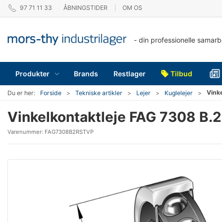
97 71 11 33
ÅBNINGSTIDER
OM OS
- din professionelle samar
Produkter
Brands
Restlager
Tilbud
Vink
Du er her:
Forside
Tekniske artikler
Lejer
Kuglelejer
Vinkelkontaktleje FAG 7308 B.
Varenummer:
FAG7308B2RSTVP