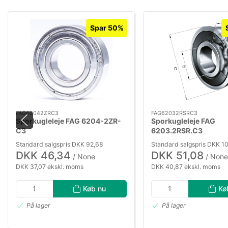
Spar 50%
FAG62042ZRC3
FAG62032RSRC3
Sporkugleleje FAG 6204-2ZR-
Sporkugleleje FAG
C3
6203.2RSR.C3
Standard salgspris DKK 92,68
Standard salgspris DKK 10
DKK 46,34
DKK 51,08
/ None
/ None
DKK 37,07 ekskl. moms
DKK 40,87 ekskl. moms
Køb nu
Kø
På lager
På lager