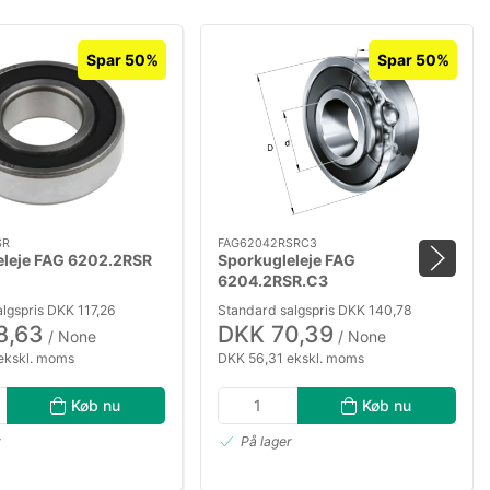
Spar 50%
Spar 50%
SR
FAG62042RSRC3
eleje FAG 6202.2RSR
Sporkugleleje FAG
6204.2RSR.C3
lgspris DKK 117,26
Standard salgspris DKK 140,78
8,63
DKK 70,39
/ None
/ None
ekskl. moms
DKK 56,31 ekskl. moms
Køb nu
Køb nu
r
På lager