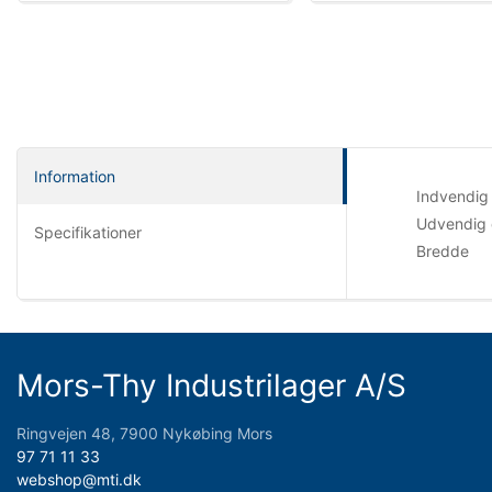
Information
Indvendig
Udvendig 
Specifikationer
Bredde
Mors-Thy Industrilager A/S
Ringvejen 48, 7900 Nykøbing Mors
97 71 11 33
webshop@mti.dk