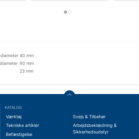
 diameter
40 mm
diameter
90 mm
23 mm
KATALOG
Værktøj
Svejs & Tilbehør
Tekniske artikler
Arbejdsbeklædning &
Sikkerhedsudstyr
Befæstigelse