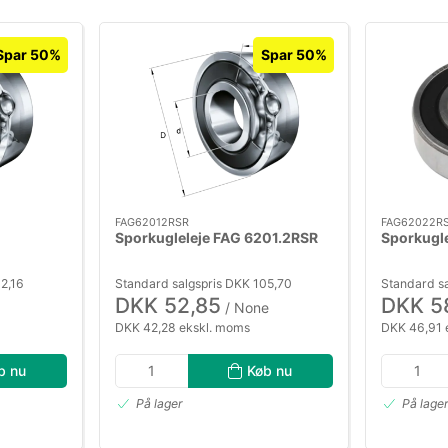
Spar 50%
Spar 50%
FAG62012RSR
FAG62022R
Sporkugleleje FAG 6201.2RSR
Sporkugl
2,16
Standard salgspris DKK 105,70
Standard sa
DKK 52,85
DKK 5
/ None
DKK 42,28 ekskl. moms
DKK 46,91 
b nu
Køb nu
På lager
På lage