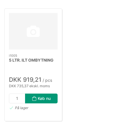
i1005
5 LTR. ILT OMBYTNING
DKK 919,21
/ pcs
DKK 735,37 ekskl. moms
Køb nu
På lager