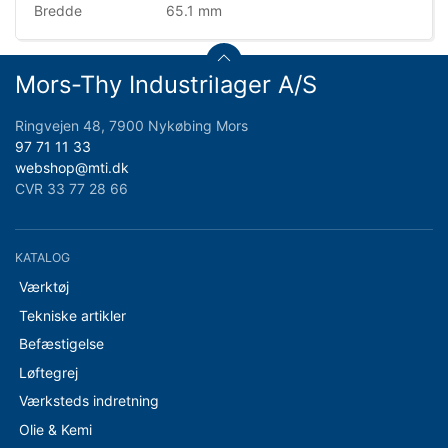
Bredde
65.1 mm
Mors-Thy Industrilager A/S
Ringvejen 48, 7900 Nykøbing Mors
97 71 11 33
webshop@mti.dk
CVR 33 77 28 66
KATALOG
Værktøj
Tekniske artikler
Befæstigelse
Løftegrej
Værksteds indretning
Olie & Kemi