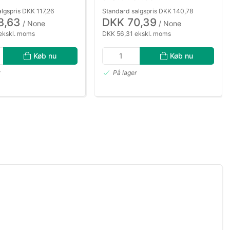
lgspris DKK 117,26
Standard salgspris DKK 140,78
8,63
DKK 70,39
/ None
/ None
ekskl. moms
DKK 56,31 ekskl. moms
Køb nu
Køb nu
r
På lager