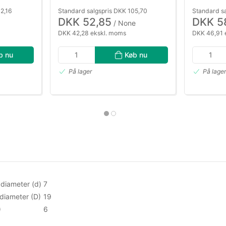
2,16
Standard salgspris DKK 105,70
Standard sa
DKK 52,85
DKK 5
/ None
DKK 42,28 ekskl. moms
DKK 46,91 
b nu
Køb nu
På lager
På lage
diameter (d)
7
diameter (D)
19
)
6