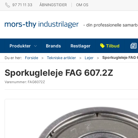
97 71 11 33
ÅBNINGSTIDER
OM OS
- din professionelle samar
Produkter
Brands
Restlager
Tilbud
Sporkugleleje FAG 
Du er her:
Forside
Tekniske artikler
Lejer
Sporkugleleje FAG 607.2Z
Varenummer:
FAG6072Z