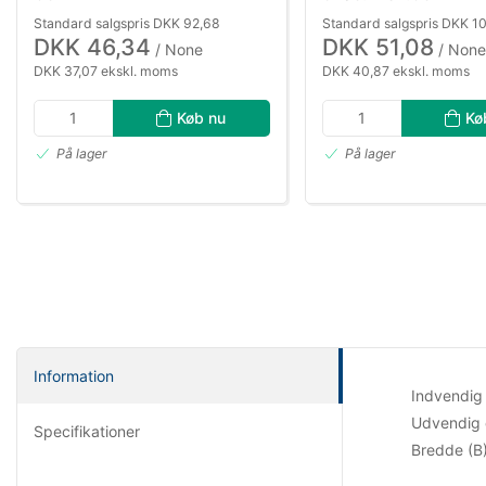
Standard salgspris DKK 92,68
Standard salgspris DKK 10
DKK 46,34
DKK 51,08
/ None
/ None
DKK 37,07 ekskl. moms
DKK 40,87 ekskl. moms
Køb nu
Kø
På lager
På lager
Information
Indvendig 
Udvendig 
Specifikationer
Bredde (B