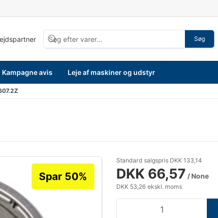
bejdspartner
Søg
Kampagne avis
Leje af maskiner og udstyr
607.2Z
Standard salgspris DKK 133,14
DKK 66,57
Spar 50%
/ None
DKK 53,26 ekskl. moms