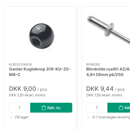
KLEE20126426
RF48260
Ganter Kugleknop 319-KU-25-
Blindnitte rustfri A2/
M8-C
4,8×26mm pk/250
DKK 9,00
DKK 9,44
/ pcs
/ pcs
DKK 7,20 ekskl. moms
DKK 7,55 ekskl. moms
Køb nu
Kø
På lager
5-7 hverdages leverin