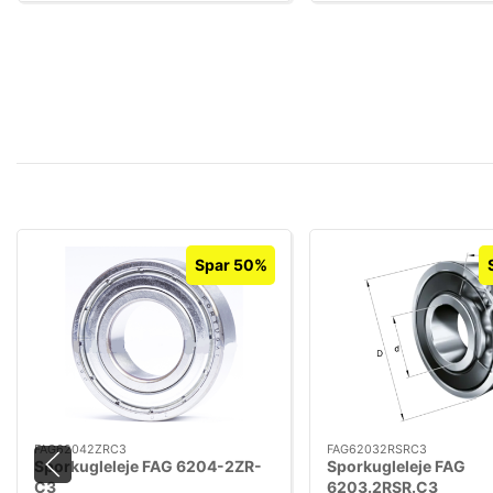
Spar 50%
FAG62042ZRC3
FAG62032RSRC3
Sporkugleleje FAG 6204-2ZR-
Sporkugleleje FAG
C3
6203.2RSR.C3