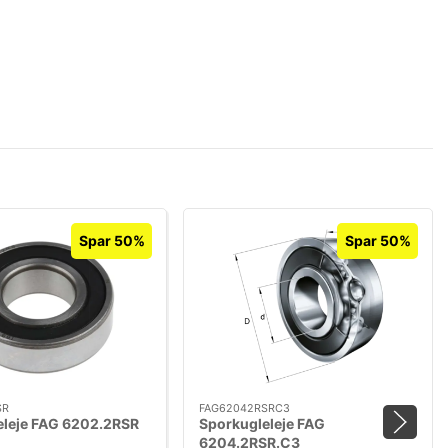
Spar 50%
Spar 50%
SR
FAG62042RSRC3
eleje FAG 6202.2RSR
Sporkugleleje FAG
6204.2RSR.C3