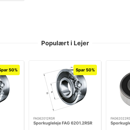
Populært i Lejer
Spar 50%
Spar 50%
FAG62012RSR
FAG62022R
Sporkugleleje FAG 6201.2RSR
Sporkugl