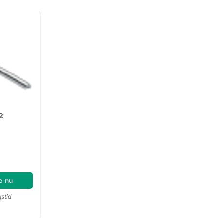
A2
b nu
gstid