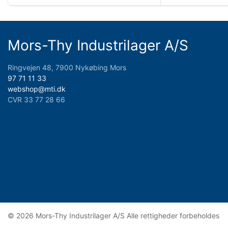
Mors-Thy Industrilager A/S
Ringvejen 48, 7900 Nykøbing Mors
97 71 11 33
webshop@mti.dk
CVR 33 77 28 66
© 2026 Mors-Thy Industrilager A/S Alle rettigheder forbeholdes